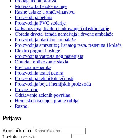
Prodaja tečnih goriva
Molersko-farbarske usluge
Razne usluge u građevinarstvu
Proizvodnja betona
Proizvodnja PVC stolarije
Galvanizacija, hladno cinkovanje i plastificiranje
Obrada drveta, izrada nameštaja i drvene ambalaže
Proizvodnja plastične ambalaže
Proizvodnja smrznutog lisnatog testa, testenina i kolača
Elektro pogoni i usluge
Proizvodnja vatrostalnog materijala
Obrada i oblikovanje stakla
Precizna mehanika
Proizvodnja toalet papira
Proizvodnja tehničkih tečnosti
Proizvodnja boja i hemijskih proizvoda
Prevoz robe
Održavanje zelenih površina
Hemijsko čišćenje i pranje rublja
Razno
Prijava
Korisničko ime
Lozinka