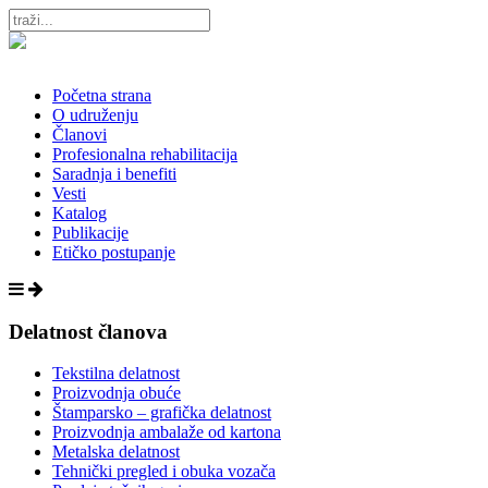
Početna strana
O udruženju
Članovi
Profesionalna rehabilitacija
Saradnja i benefiti
Vesti
Katalog
Publikacije
Etičko postupanje
Delatnost članova
Tekstilna delatnost
Proizvodnja obuće
Štamparsko – grafička delatnost
Proizvodnja ambalaže od kartona
Metalska delatnost
Tehnički pregled i obuka vozača