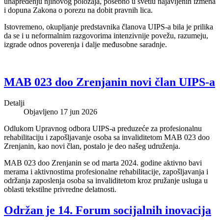
unapređenju njihovog položaja, posebno u svetlu najavljenih izmena
i dopuna Zakona o porezu na dobit pravnih lica.
Istovremeno, okupljanje predstavnika članova UIPS-a bila je prilika
da se i u neformalnim razgovorima intenzivnije povežu, razumeju,
izgrade odnos poverenja i dalje međusobne saradnje.
MAB 023 doo Zrenjanin novi član UIPS-a
Detalji
Objavljeno 17 jun 2026
Odlukom Upravnog odbora UIPS-a preduzeće za profesionalnu
rehabilitaciju i zapošljavanje osoba sa invaliditetom MAB 023 doo
Zrenjanin, kao novi član, postalo je deo našeg udruženja.
MAB 023 doo Zrenjanin se od marta 2024. godine aktivno bavi
merama i aktivnostima profesionalne rehabilitacije, zapošljavanja i
održanja zaposlenja osoba sa invaliditetom kroz pružanje usluga u
oblasti tekstilne privredne delatnosti.
Održan je 14. Forum socijalnih inovacija