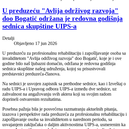
U preduzeću "Avlija održivog razvoja"
doo Bogatić održana je redovna godišnja
sednica skupštine UIPS-a
Detalji
Objavljeno 17 jun 2026
U preduzeću za profesionalnu rehabilitaciju i zapošljavanje osoba sa
invaliditetom "Avlija održivog razvoja" doo Bogatić, koje je i ove
godine bilo naš ljubazni domaćin, održana je redovna godišnja
sednica skupštine našeg udruženja, kojoj su prisustvovali
predstavnici preduzeća-članova.
Na sednici je usvojen zapisnik sa prethodne sednice, kao i Izveštaj o
radu UIPS-a i Upravog odbora UIPS-a između dve sednice, uz
zahvalnost na angažovanju svih aktera koji su svojim radom
doprineli ostvarenim rezultatima.
Posebna pažnja bila je posvećena razmatranju aktuelnih pitanja,
izazova i perspektive rada preduzeća za profesionalnu rehabilitaciju i
zapošljavanje osoba sa invaliditetom u narednom periodu, sa
usvajanjem zaključaka o daljim aktivnostima UIPS-a, usmerenim ka