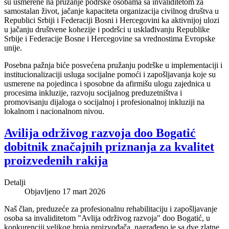
su usmerene na pružanje podrške osobama sa invaliditetom za
samostalan život, jačanje kapaciteta organizacija civilnog društva u
Republici Srbiji i Federaciji Bosni i Hercegovini ka aktivnijoj ulozi
u jačanju društvene kohezije i podršci u usklađivanju Republike
Srbije i Federacije Bosne i Hercegovine sa vrednostima Evropske
unije.
Posebna pažnja biće posvećena pružanju podrške u implementaciji i
institucionalizaciji usluga socijalne pomoći i zapošljavanja koje su
usmerene na pojedinca i sposobne da afirmišu ulogu zajednica u
procesima inkluzije, razvoju socijalnog preduzetništva i
promovisanju dijaloga o socijalnoj i profesionalnoj inkluziji na
lokalnom i nacionalnom nivou.
Avilija održivog razvoja doo Bogatić
dobitnik značajnih priznanja za kvalitet
proizvedenih rakija
Detalji
Objavljeno 17 mart 2026
Naš član, preduzeće za profesionalnu rehabilitaciju i zapošljavanje
osoba sa invaliditetom "Avlija održivog razvoja" doo Bogatić, u
konkurenciji velikog broja proizvođača, nagrađeno je sa dve zlatne