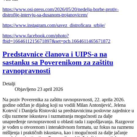
https://www.osi-press.com/2026/05/20/nedelja-borbe-protiv-
distrofije-intervju-sa-dusanom-trojanovicem/
https://www.instagram.com/savez_distroficara_srbije/
https://www.facebook.com/photo?
fbid=1664611215671897&set=pcb.1664611465671872
Predstavnice članova i UIPS-a na
sastanku sa Poverenikom za zaštitu
ravnopravnosti
Detalji
Objavljeno 23 april 2026
Na poziv Poverenika za zaštitu ravnopravnosti, 22. aprila 2026.
godine održan je dijalog koji su vodili Milan Antonijević, Jelena
Kotević i Danijela Ristovski sa predstavnicima poslovne zajednice u
cilju razmene iskustava i razmatranja mogućnosti za dalje
unapređenje ravnopravnosti u oblasti rada i zapošljavanja. Razgovor
je vođen u otvorenom i interaktivnom formatu, uz fokus na razmenu
mišljenja i praktičnih iskustava, kao i mogućnosti za dalje jačanje