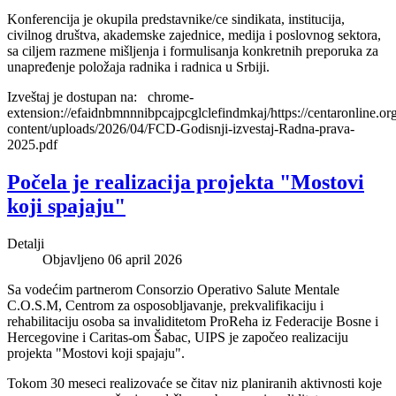
Konferencija je okupila predstavnike/ce sindikata, institucija,
civilnog društva, akademske zajednice, medija i poslovnog sektora,
sa ciljem razmene mišljenja i formulisanja konkretnih preporuka za
unapređenje položaja radnika i radnica u Srbiji.
Izveštaj je dostupan na: chrome-
extension://efaidnbmnnnibpcajpcglclefindmkaj/https://centaronline.or
content/uploads/2026/04/FCD-Godisnji-izvestaj-Radna-prava-
2025.pdf
Počela je realizacija projekta "Mostovi
koji spajaju"
Detalji
Objavljeno 06 april 2026
Sa vodećim partnerom Consorzio Operativo Salute Mentale
C.O.S.M, Centrom za osposobljavanje, prekvalifikaciju i
rehabilitaciju osoba sa invaliditetom ProReha iz Federacije Bosne i
Hercegovine i Caritas-om Šabac, UIPS je započeo realizaciju
projekta "Mostovi koji spajaju".
Tokom 30 meseci realizovaće se čitav niz planiranih aktivnosti koje