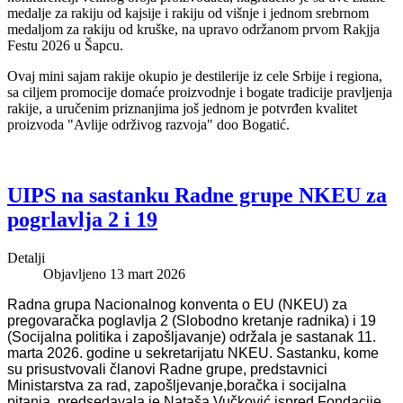
medalje za rakiju od kajsije i rakiju od višnje i jednom srebrnom
medaljom za rakiju od kruške, na upravo održanom prvom Rakjja
Festu 2026 u Šapcu.
Ovaj mini sajam rakije okupio je destilerije iz cele Srbije i regiona,
sa ciljem promocije domaće proizvodnje i bogate tradicije pravljenja
rakije, a uručenim priznanjima još jednom je potvrđen kvalitet
proizvoda "Avlije održivog razvoja" doo Bogatić.
UIPS na sastanku Radne grupe NKEU za
pogrlavlja 2 i 19
Detalji
Objavljeno 13 mart 2026
Radna grupa Nacionalnog konventa o EU (NKEU) za
pregovaračka poglavlja 2 (Slobodno kretanje radnika) i 19
(Socijalna politika i zapošljavanje) održala je sastanak 11.
marta 2026. godine u sekretarijatu NKEU. Sastanku, kome
su prisustvovali članovi Radne grupe, predstavnici
Ministarstva za rad, zapošljevanje,boračka i socijalna
pitanja, predsedavala je Nataša Vučković ispred Fondacije