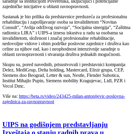
saradnje sa institucijom Poverenika, uključujući i potencijalne
zajedničke inicijative u oblasti ravnopravnosti.
Sastanak je bio prilika da predstavnice preduzeća za profesionalnu
rehabilitaciju i zapošljavanje osoba sa invaliditetom “Novitas
Consult”, “Avlija održivog razvoja”, “Socijalna sinergija”, “Zaštitna
radionica LIRA” i UIPS-a iznesu iskustva u radu sa osobama sa
invaliditetom, složenost i značaj profesionalne rehabilitacije,
nedovoljne vidove i obim podrške poslovne zajednice i društva kao
celine za njihov rad, kao i neophodnost intenzivnije saradnje u
oblasti ravnopravnosti i stvaranja društva jednakih mogućnosti.
Skupu su, pored navednih, prisustvovali i predstavnici kompanija
Delez, MediGrup, Delta holding, Mastercard, Elixir grupa, CEP,
Siemens doo Beograd, Letter & sun, Nestle, Flender Subotica,
Institut Mihajlo Pupin, Siemens mobility Kragujevac, Lidl, PZR i
Vecol Dmc.
Više na:
https://beta.rs/video/243425-milan-antonijevic-poslovna-
zajednica-za-ravnopravnost
UIPS na godišnjem predstavljanju
Izveštaja o stanju radnih prava u