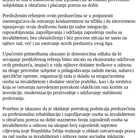
subjektima u obračunu i plaćanju poreza na dobit.
Predloženim rešenjem ovim preduzećima se u potpunosti
onemogućava da ostvaruju konkurentnost na tržištu i da istovremeno
ispunjavaju svoju društvenu funkciju radne integracije,
osposobljavanja, zapošljavanja i održanja zaposlenja osoba sa
invaliditetom, bez obrazloženja i bez procene uticaja ne samo na
njihov rad, već i na osnivanje novih preduzeća ovog tipa.
Upućenim primedbama ukazano je donosiocima odluka da bi
usvajanje predloženog rešenja bitno uticalo na ekonomsku održivost
ovih preduzeća, imajući u vidu njihove dodatne troškove u odnosu
na druge privredne subjekte u prilagođavanju radnih mesta, nabavci
specifične opreme, organizaciji rada u skladu sa mogućnostima
osoba sa invaliditetom i dodatne stručne podrške, kao i da sredstva
koja se ostvaruju navedenom poreskom olakšicom ona koriste za
investicije, modernizaciju proizvodnje i održavanje stabilnosti
poslovanja.
Posebno je ukazano da je ukidanje poreskog podsticaja preduzećima
za profesionalnu rehabilitaciju i zapošljavanje osoba sa invaliditetom
u obračunu poreza na dobit srazmerno broju zaposlenih osoba sa
invaliditetom u odnosu na ukupan broj zaposlenih suprotno
ciljevima koje Republika Srbija realizuje u oblasti ostvarivanja prava
na rad osoba sa invaliditetom i njihove pune socijalne inkluzije.