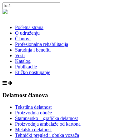
Početna strana
O udruženju
Članovi
Profesionalna rehabilitacija
Saradnja i benefiti
Vesti
Katalog
Publikacije
Etičko postupanje
Delatnost članova
Tekstilna delatnost
Proizvodnja obuće
Štamparsko – grafička delatnost
Proizvodnja ambalaže od kartona
Metalska delatnost
Tehnički pregled i obuka vozača