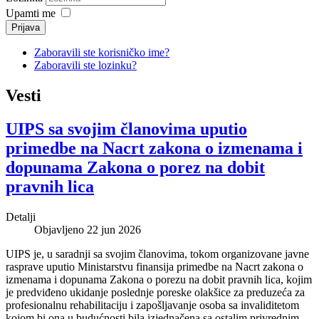
Upamti me
Prijava
Zaboravili ste korisničko ime?
Zaboravili ste lozinku?
Vesti
UIPS sa svojim članovima uputio
primedbe na Nacrt zakona o izmenama i
dopunama Zakona o porez na dobit
pravnih lica
Detalji
Objavljeno 22 jun 2026
UIPS je, u saradnji sa svojim članovima, tokom organizovane javne
rasprave uputio Ministarstvu finansija primedbe na Nacrt zakona o
izmenama i dopunama Zakona o porezu na dobit pravnih lica, kojim
je predviđeno ukidanje poslednje poreske olakšice za preduzeća za
profesionalnu rehabilitaciju i zapošljavanje osoba sa invaliditetom
kojom bi ona u budućnosti bila izjednačena sa ostalim privrednim