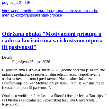
poglavlja-2-i-19/
https://centaronline.org/radna-grupa-nkeu-zakon-o-radu-
menjati-kroz-transparentan-proces/
Održana obuka "Motivacioni pristupi u
radu sa korisnicima sa iskustvom otpora
ili pasivnosti"
Detalji
Objavljeno 05 mart 2026
U prostorijama UIPS-a 4. marta 2026. godine održana je za stručne
radnice preduzeća za profesionalnu rehabilitaciju i zapošljavanje
osoba sa invaliditetom i predstavnice Nacionalne službe za
zapošljavanje obuka "Motivacioni pristupi u radu sa korisnicima sa
iskustvom otpora ili pasivnosti".
Obuku su vodile prof. dr Jasmina Škorić i doc. dr Jelena Tanasijević
sa Odseka za socijalni rad Filozofskog fakulteta Univerziteta u
Novom Sadu.