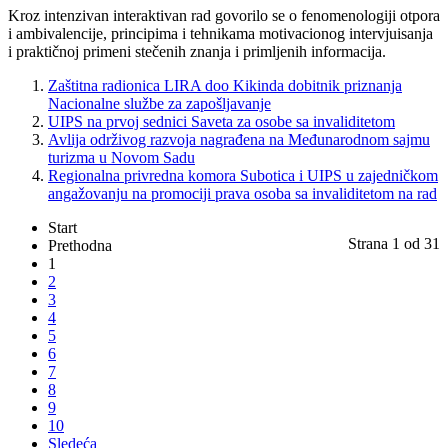
Kroz intenzivan interaktivan rad govorilo se o fenomenologiji otpora
i ambivalencije, principima i tehnikama motivacionog intervjuisanja
i praktičnoj primeni stečenih znanja i primljenih informacija.
Zaštitna radionica LIRA doo Kikinda dobitnik priznanja
Nacionalne službe za zapošljavanje
UIPS na prvoj sednici Saveta za osobe sa invaliditetom
Avlija održivog razvoja nagrađena na Međunarodnom sajmu
turizma u Novom Sadu
Regionalna privredna komora Subotica i UIPS u zajedničkom
angažovanju na promociji prava osoba sa invaliditetom na rad
Start
Strana 1 od 31
Prethodna
1
2
3
4
5
6
7
8
9
10
Sledeća