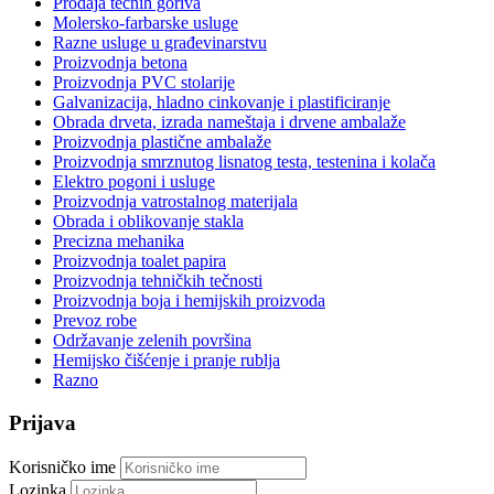
Prodaja tečnih goriva
Molersko-farbarske usluge
Razne usluge u građevinarstvu
Proizvodnja betona
Proizvodnja PVC stolarije
Galvanizacija, hladno cinkovanje i plastificiranje
Obrada drveta, izrada nameštaja i drvene ambalaže
Proizvodnja plastične ambalaže
Proizvodnja smrznutog lisnatog testa, testenina i kolača
Elektro pogoni i usluge
Proizvodnja vatrostalnog materijala
Obrada i oblikovanje stakla
Precizna mehanika
Proizvodnja toalet papira
Proizvodnja tehničkih tečnosti
Proizvodnja boja i hemijskih proizvoda
Prevoz robe
Održavanje zelenih površina
Hemijsko čišćenje i pranje rublja
Razno
Prijava
Korisničko ime
Lozinka