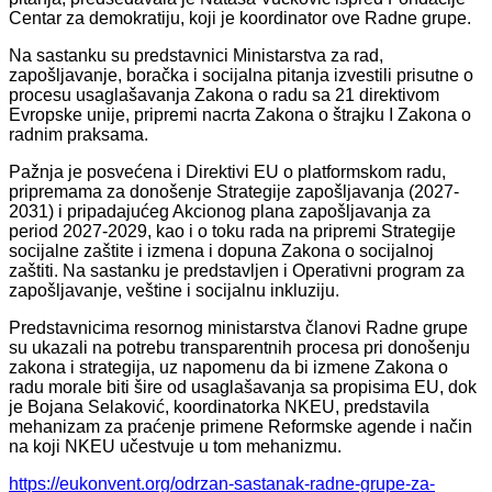
Centar za demokratiju, koji je koordinator ove Radne grupe.
Na sastanku su predstavnici Ministarstva za rad,
zapošljavanje, boračka i socijalna pitanja izvestili prisutne o
procesu usaglašavanja Zakona o radu sa 21 direktivom
Evropske unije, pripremi nacrta Zakona o štrajku I Zakona o
radnim praksama.
Pažnja je posvećena i Direktivi EU o platformskom radu,
pripremama za donošenje Strategije zapošljavanja (2027-
2031) i pripadajućeg Akcionog plana zapošljavanja za
period 2027-2029, kao i o toku rada na pripremi Strategije
socijalne zaštite i izmena i dopuna Zakona o socijalnoj
zaštiti. Na sastanku je predstavljen i Operativni program za
zapošljavanje, veštine i socijalnu inkluziju.
Predstavnicima resornog ministarstva članovi Radne grupe
su ukazali na potrebu transparentnih procesa pri donošenju
zakona i strategija, uz napomenu da bi izmene Zakona o
radu morale biti šire od usaglašavanja sa propisima EU, dok
je Bojana Selaković, koordinatorka NKEU, predstavila
mehanizam za praćenje primene Reformske agende i način
na koji NKEU učestvuje u tom mehanizmu.
https://eukonvent.org/odrzan-sastanak-radne-grupe-za-