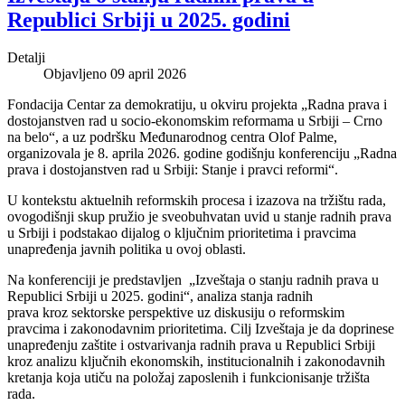
Republici Srbiji u 2025. godini
Detalji
Objavljeno 09 april 2026
Fondacija Centar za demokratiju, u okviru projekta „Radna prava i
dostojanstven rad u socio-ekonomskim reformama u Srbiji – Crno
na belo“, a uz podršku Međunarodnog centra Olof Palme,
organizovala je 8. aprila 2026. godine godišnju konferenciju „Radna
prava i dostojanstven rad u Srbiji: Stanje i pravci reformi“.
U kontekstu aktuelnih reformskih procesa i izazova na tržištu rada,
ovogodišnji skup pružio je sveobuhvatan uvid u stanje radnih prava
u Srbiji i podstakao dijalog o ključnim prioritetima i pravcima
unapređenja javnih politika u ovoj oblasti.
Na konferenciji je predstavljen „Izveštaja o stanju radnih prava u
Republici Srbiji u 2025. godini“, analiza stanja radnih
prava kroz sektorske perspektive uz diskusiju o reformskim
pravcima i zakonodavnim prioritetima. Cilj Izveštaja je da doprinese
unapređenju zaštite i ostvarivanja radnih prava u Republici Srbiji
kroz analizu ključnih ekonomskih, institucionalnih i zakonodavnih
kretanja koja utiču na položaj zaposlenih i funkcionisanje tržišta
rada.