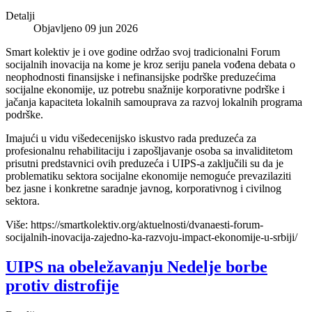
Detalji
Objavljeno 09 jun 2026
Smart kolektiv je i ove godine održao svoj tradicionalni Forum
socijalnih inovacija na kome je kroz seriju panela vođena debata o
neophodnosti finansijske i nefinansijske podrške preduzećima
socijalne ekonomije, uz potrebu snažnije korporativne podrške i
jačanja kapaciteta lokalnih samouprava za razvoj lokalnih programa
podrške.
Imajući u vidu višedecenijsko iskustvo rada preduzeća za
profesionalnu rehabilitaciju i zapošljavanje osoba sa invaliditetom
prisutni predstavnici ovih preduzeća i UIPS-a zaključili su da je
problematiku sektora socijalne ekonomije nemoguće prevazilaziti
bez jasne i konkretne saradnje javnog, korporativnog i civilnog
sektora.
Više: https://smartkolektiv.org/aktuelnosti/dvanaesti-forum-
socijalnih-inovacija-zajedno-ka-razvoju-impact-ekonomije-u-srbiji/
UIPS na obeležavanju Nedelje borbe
protiv distrofije