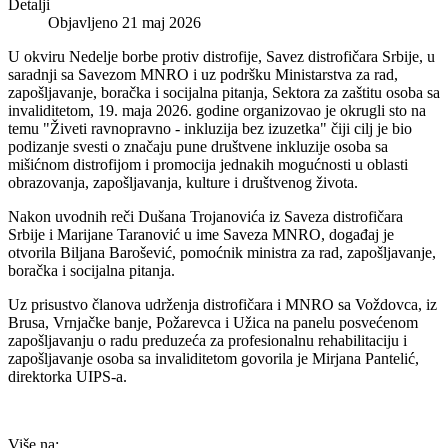
Detalji
Objavljeno 21 maj 2026
U okviru Nedelje borbe protiv distrofije, Savez distrofičara Srbije, u
saradnji sa Savezom MNRO i uz podršku Ministarstva za rad,
zapošljavanje, boračka i socijalna pitanja, Sektora za zaštitu osoba sa
invaliditetom, 19. maja 2026. godine organizovao je okrugli sto na
temu "Živeti ravnopravno - inkluzija bez izuzetka" čiji cilj je bio
podizanje svesti o značaju pune društvene inkluzije osoba sa
mišićnom distrofijom i promocija jednakih mogućnosti u oblasti
obrazovanja, zapošljavanja, kulture i društvenog života.
Nakon uvodnih reči Dušana Trojanovića iz Saveza distrofičara
Srbije i Marijane Taranović u ime Saveza MNRO, događaj je
otvorila Biljana Barošević, pomoćnik ministra za rad, zapošljavanje,
boračka i socijalna pitanja.
Uz prisustvo članova udrženja distrofičara i MNRO sa Voždovca, iz
Brusa, Vrnjačke banje, Požarevca i Užica na panelu posvećenom
zapošljavanju o radu preduzeća za profesionalnu rehabilitaciju i
zapošljavanje osoba sa invaliditetom govorila je Mirjana Pantelić,
direktorka UIPS-a.
Više na: