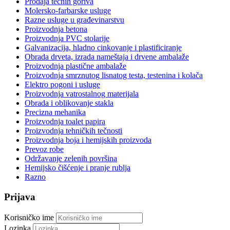
Prodaja tečnih goriva
Molersko-farbarske usluge
Razne usluge u građevinarstvu
Proizvodnja betona
Proizvodnja PVC stolarije
Galvanizacija, hladno cinkovanje i plastificiranje
Obrada drveta, izrada nameštaja i drvene ambalaže
Proizvodnja plastične ambalaže
Proizvodnja smrznutog lisnatog testa, testenina i kolača
Elektro pogoni i usluge
Proizvodnja vatrostalnog materijala
Obrada i oblikovanje stakla
Precizna mehanika
Proizvodnja toalet papira
Proizvodnja tehničkih tečnosti
Proizvodnja boja i hemijskih proizvoda
Prevoz robe
Održavanje zelenih površina
Hemijsko čišćenje i pranje rublja
Razno
Prijava
Korisničko ime
Lozinka