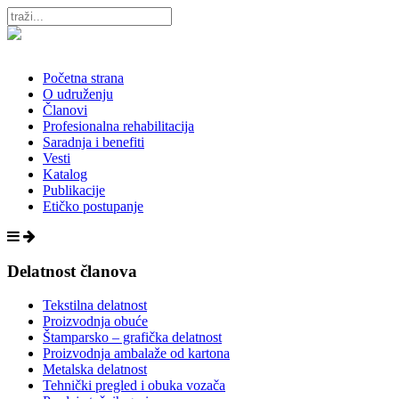
Početna strana
O udruženju
Članovi
Profesionalna rehabilitacija
Saradnja i benefiti
Vesti
Katalog
Publikacije
Etičko postupanje
Delatnost članova
Tekstilna delatnost
Proizvodnja obuće
Štamparsko – grafička delatnost
Proizvodnja ambalaže od kartona
Metalska delatnost
Tehnički pregled i obuka vozača