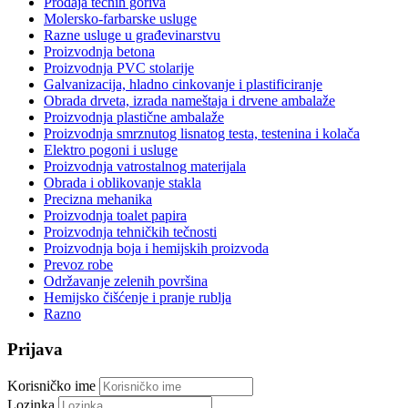
Prodaja tečnih goriva
Molersko-farbarske usluge
Razne usluge u građevinarstvu
Proizvodnja betona
Proizvodnja PVC stolarije
Galvanizacija, hladno cinkovanje i plastificiranje
Obrada drveta, izrada nameštaja i drvene ambalaže
Proizvodnja plastične ambalaže
Proizvodnja smrznutog lisnatog testa, testenina i kolača
Elektro pogoni i usluge
Proizvodnja vatrostalnog materijala
Obrada i oblikovanje stakla
Precizna mehanika
Proizvodnja toalet papira
Proizvodnja tehničkih tečnosti
Proizvodnja boja i hemijskih proizvoda
Prevoz robe
Održavanje zelenih površina
Hemijsko čišćenje i pranje rublja
Razno
Prijava
Korisničko ime
Lozinka