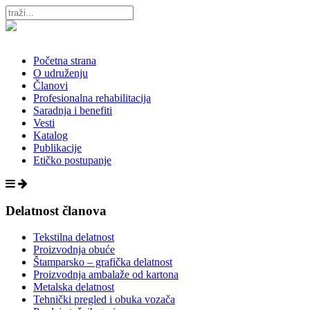
Početna strana
O udruženju
Članovi
Profesionalna rehabilitacija
Saradnja i benefiti
Vesti
Katalog
Publikacije
Etičko postupanje
Delatnost članova
Tekstilna delatnost
Proizvodnja obuće
Štamparsko – grafička delatnost
Proizvodnja ambalaže od kartona
Metalska delatnost
Tehnički pregled i obuka vozača