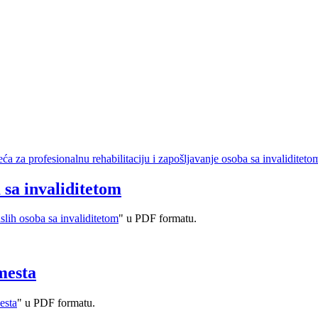
za profesionalnu rehabilitaciju i zapošljavanje osoba sa invaliditeto
 sa invaliditetom
aslih osoba sa invaliditetom
" u PDF formatu.
mesta
esta
" u PDF formatu.