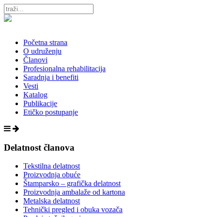
Početna strana
O udruženju
Članovi
Profesionalna rehabilitacija
Saradnja i benefiti
Vesti
Katalog
Publikacije
Etičko postupanje
Delatnost članova
Tekstilna delatnost
Proizvodnja obuće
Štamparsko – grafička delatnost
Proizvodnja ambalaže od kartona
Metalska delatnost
Tehnički pregled i obuka vozača