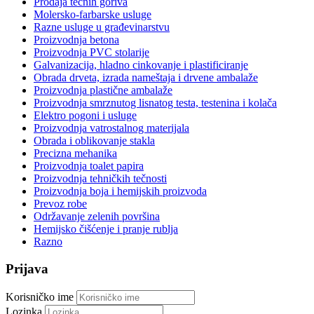
Prodaja tečnih goriva
Molersko-farbarske usluge
Razne usluge u građevinarstvu
Proizvodnja betona
Proizvodnja PVC stolarije
Galvanizacija, hladno cinkovanje i plastificiranje
Obrada drveta, izrada nameštaja i drvene ambalaže
Proizvodnja plastične ambalaže
Proizvodnja smrznutog lisnatog testa, testenina i kolača
Elektro pogoni i usluge
Proizvodnja vatrostalnog materijala
Obrada i oblikovanje stakla
Precizna mehanika
Proizvodnja toalet papira
Proizvodnja tehničkih tečnosti
Proizvodnja boja i hemijskih proizvoda
Prevoz robe
Održavanje zelenih površina
Hemijsko čišćenje i pranje rublja
Razno
Prijava
Korisničko ime
Lozinka