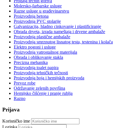
Prodaja tečnih goriva
Molersko-farbarske usluge
Razne usluge u građevinarstvu
Proizvodnja betona
Proizvodnja PVC stolarije
Galvanizacija, hladno cinkovanje i plastificiranje
Obrada drveta, izrada nameštaja i drvene ambalaže
Proizvodnja plastične ambalaže
Proizvodnja smrznutog lisnatog testa, testenina i kolača
Elektro pogoni i usluge
Proizvodnja vatrostalnog materijala
Obrada i oblikovanje stakla
Precizna mehanika
Proizvodnja toalet papira
Proizvodnja tehničkih tečnosti
Proizvodnja boja i hemijskih proizvoda
Prevoz robe
Održavanje zelenih površina
Hemijsko čišćenje i pranje rublja
Razno
Prijava
Korisničko ime
Lozinka