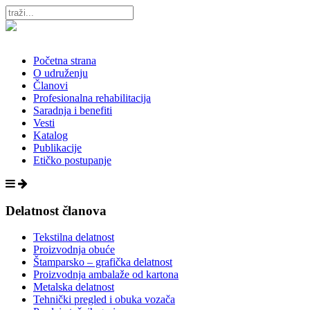
Početna strana
O udruženju
Članovi
Profesionalna rehabilitacija
Saradnja i benefiti
Vesti
Katalog
Publikacije
Etičko postupanje
Delatnost članova
Tekstilna delatnost
Proizvodnja obuće
Štamparsko – grafička delatnost
Proizvodnja ambalaže od kartona
Metalska delatnost
Tehnički pregled i obuka vozača