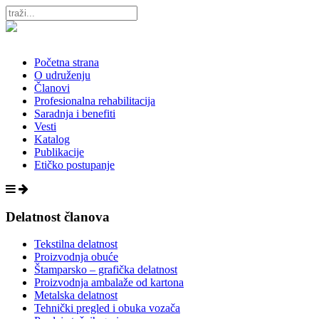
Početna strana
O udruženju
Članovi
Profesionalna rehabilitacija
Saradnja i benefiti
Vesti
Katalog
Publikacije
Etičko postupanje
Delatnost članova
Tekstilna delatnost
Proizvodnja obuće
Štamparsko – grafička delatnost
Proizvodnja ambalaže od kartona
Metalska delatnost
Tehnički pregled i obuka vozača