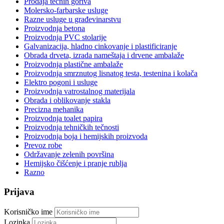
Prodaja tečnih goriva
Molersko-farbarske usluge
Razne usluge u građevinarstvu
Proizvodnja betona
Proizvodnja PVC stolarije
Galvanizacija, hladno cinkovanje i plastificiranje
Obrada drveta, izrada nameštaja i drvene ambalaže
Proizvodnja plastične ambalaže
Proizvodnja smrznutog lisnatog testa, testenina i kolača
Elektro pogoni i usluge
Proizvodnja vatrostalnog materijala
Obrada i oblikovanje stakla
Precizna mehanika
Proizvodnja toalet papira
Proizvodnja tehničkih tečnosti
Proizvodnja boja i hemijskih proizvoda
Prevoz robe
Održavanje zelenih površina
Hemijsko čišćenje i pranje rublja
Razno
Prijava
Korisničko ime
Lozinka