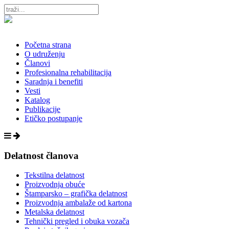
Početna strana
O udruženju
Članovi
Profesionalna rehabilitacija
Saradnja i benefiti
Vesti
Katalog
Publikacije
Etičko postupanje
Delatnost članova
Tekstilna delatnost
Proizvodnja obuće
Štamparsko – grafička delatnost
Proizvodnja ambalaže od kartona
Metalska delatnost
Tehnički pregled i obuka vozača