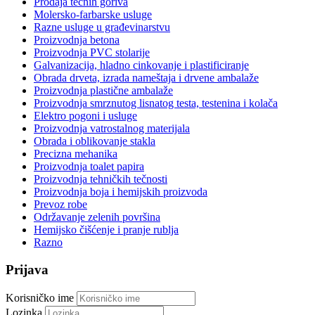
Prodaja tečnih goriva
Molersko-farbarske usluge
Razne usluge u građevinarstvu
Proizvodnja betona
Proizvodnja PVC stolarije
Galvanizacija, hladno cinkovanje i plastificiranje
Obrada drveta, izrada nameštaja i drvene ambalaže
Proizvodnja plastične ambalaže
Proizvodnja smrznutog lisnatog testa, testenina i kolača
Elektro pogoni i usluge
Proizvodnja vatrostalnog materijala
Obrada i oblikovanje stakla
Precizna mehanika
Proizvodnja toalet papira
Proizvodnja tehničkih tečnosti
Proizvodnja boja i hemijskih proizvoda
Prevoz robe
Održavanje zelenih površina
Hemijsko čišćenje i pranje rublja
Razno
Prijava
Korisničko ime
Lozinka