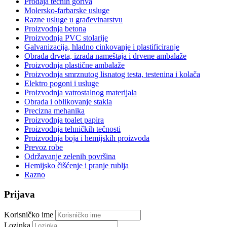
Prodaja tečnih goriva
Molersko-farbarske usluge
Razne usluge u građevinarstvu
Proizvodnja betona
Proizvodnja PVC stolarije
Galvanizacija, hladno cinkovanje i plastificiranje
Obrada drveta, izrada nameštaja i drvene ambalaže
Proizvodnja plastične ambalaže
Proizvodnja smrznutog lisnatog testa, testenina i kolača
Elektro pogoni i usluge
Proizvodnja vatrostalnog materijala
Obrada i oblikovanje stakla
Precizna mehanika
Proizvodnja toalet papira
Proizvodnja tehničkih tečnosti
Proizvodnja boja i hemijskih proizvoda
Prevoz robe
Održavanje zelenih površina
Hemijsko čišćenje i pranje rublja
Razno
Prijava
Korisničko ime
Lozinka