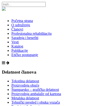
Početna strana
O udruženju
Članovi
Profesionalna rehabilitacija
Saradnja i benefiti
Vesti
Katalog
Publikacije
Etičko postupanje
Delatnost članova
Tekstilna delatnost
Proizvodnja obuće
Štamparsko – grafička delatnost
Proizvodnja ambalaže od kartona
Metalska delatnost
Tehnički pregled i obuka vozača