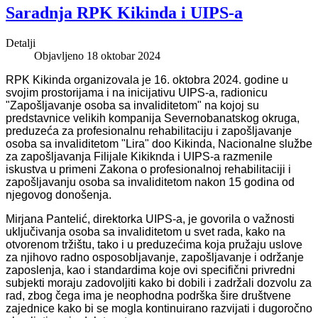
Saradnja RPK Kikinda i UIPS-a
Detalji
Objavljeno 18 oktobar 2024
RPK Kikinda organizovala je 16. oktobra 2024. godine u
svojim prostorijama i na inicijativu UIPS-a, radionicu
"Zapošljavanje osoba sa invaliditetom" na kojoj su
predstavnice velikih kompanija Severnobanatskog okruga,
preduzeća za profesionalnu rehabilitaciju i zapošljavanje
osoba sa invaliditetom "Lira" doo Kikinda, Nacionalne službe
za zapošljavanja Filijale Kikiknda i UIPS-a razmenile
iskustva u primeni Zakona o profesionalnoj rehabilitaciji i
zapošljavanju osoba sa invaliditetom nakon 15 godina od
njegovog donošenja.
Mirjana Pantelić, direktorka UIPS-a, je govorila o važnosti
uključivanja osoba sa invaliditetom u svet rada, kako na
otvorenom tržištu, tako i u preduzećima koja pružaju uslove
za njihovo radno osposobljavanje, zapošljavanje i održanje
zaposlenja, kao i standardima koje ovi specifični privredni
subjekti moraju zadovoljiti kako bi dobili i zadržali dozvolu za
rad, zbog čega ima je neophodna podrška šire društvene
zajednice kako bi se mogla kontinuirano razvijati i dugoročno