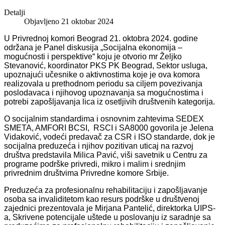
Detalji
Objavljeno 21 oktobar 2024
U Privrednoj komori Beograd 21. oktobra 2024. godine
održana je Panel diskusija „Socijalna ekonomija –
mogućnosti i perspektive“ koju je otvorio mr Željko
Stevanović, koordinator PKS PK Beograd, Sektor usluga,
upoznajući učesnike o aktivnostima koje je ova komora
realizovala u prethodnom periodu sa ciljem povezivanja
poslodavaca i njihovog upoznavanja sa mogućnostima i
potrebi zapošljavanja lica iz osetljivih društvenih kategorija.
O socijalnim standardima i osnovnim zahtevima SEDEX
SMETA, AMFORI BCSI, RSCI i SA8000 govorila je Jelena
Vidaković, vodeći predavač za CSR i ISO standarde, dok je
socijalna preduzeća i njihov pozitivan uticaj na razvoj
društva predstavila Milica Pavić, viši savetnik u Centru za
programe podrške privredi, mikro i malim i srednjim
privrednim društvima Privredne komore Srbije.
Preduzeća za profesionalnu rehabilitaciju i zapošljavanje
osoba sa invaliditetom kao resurs podrške u društvenoj
zajednici prezentovala je Mirjana Pantelić, direktorka UIPS-
a, Skrivene potencijale uštede u poslovanju iz saradnje sa