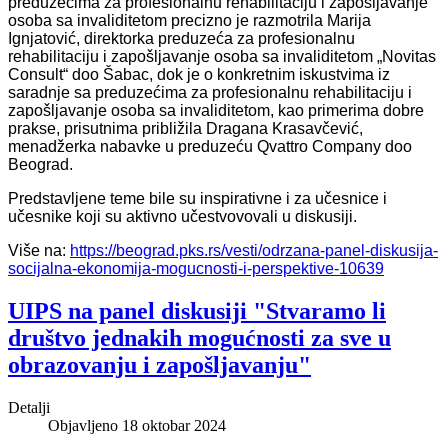
preduzećima za profesionalnu rehabilitaciju i zapošljavanje
osoba sa invaliditetom precizno je razmotrila Marija
Ignjatović, direktorka preduzeća za profesionalnu
rehabilitaciju i zapošljavanje osoba sa invaliditetom „Novitas
Consult“ doo Šabac, dok je o konkretnim iskustvima iz
saradnje sa preduzećima za profesionalnu rehabilitaciju i
zapošljavanje osoba sa invaliditetom, kao primerima dobre
prakse, prisutnima približila Dragana Krasavčević,
menadžerka nabavke u preduzeću Qvattro Company doo
Beograd.
Predstavljene teme bile su inspirativne i za učesnice i
učesnike koji su aktivno učestvovovali u diskusiji.
Više na:
https://beograd.pks.rs/vesti/odrzana-panel-diskusija-
socijalna-ekonomija-mogucnosti-i-perspektive-10639
UIPS na panel diskusiji "Stvaramo li
društvo jednakih mogućnosti za sve u
obrazovanju i zapošljavanju"
Detalji
Objavljeno 18 oktobar 2024