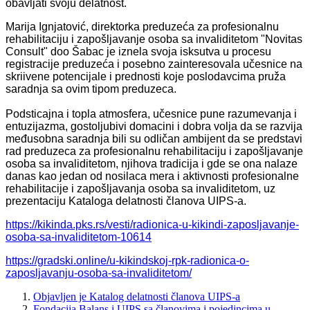
obavljati svoju delatnost.
Marija Ignjatović, direktorka preduzeća za profesionalnu
rehabilitaciju i zapošljavanje osoba sa invaliditetom "Novitas
Consult" doo Šabac je iznela svoja isksutva u procesu
registracije preduzeća i posebno zainteresovala učesnice na
skriivene potencijale i prednosti koje poslodavcima pruža
saradnja sa ovim tipom preduzeca.
Podsticajna i topla atmosfera, učesnice pune razumevanja i
entuzijazma, gostoljubivi domacini i dobra volja da se razvija
međusobna saradnja bili su odličan ambijent da se predstavi
rad preduzeca za profesionalnu rehabilitaciju i zapošljavanje
osoba sa invaliditetom, njihova tradicija i gde se ona nalaze
danas kao jedan od nosilaca mera i aktivnosti profesionalne
rehabilitacije i zapošljavanja osoba sa invaliditetom, uz
prezentaciju Kataloga delatnosti članova UIPS-a.
https://kikinda.pks.rs/vesti/radionica-u-kikindi-zaposljavanje-
osoba-sa-invaliditetom-10614
https://gradski.online/u-kikindskoj-rpk-radionica-o-
zaposljavanju-osoba-sa-invaliditetom/
Objavljen je Katalog delatnosti članova UIPS-a
Fondacija Balans i UIPS sa članovima i pojedincima u