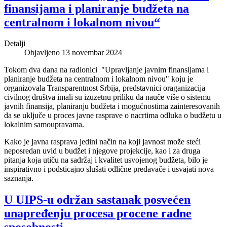
finansijama i planiranje budžeta na
centralnom i lokalnom nivou“
Detalji
Objavljeno 13 novembar 2024
Tokom dva dana na radionici "Upravljanje javnim finansijama i
planiranje budžeta na centralnom i lokalnom nivou" koju je
organizovala Transparentnost Srbija, predstavnici oraganizacija
civilnog društva imali su izuzetnu priliku da nauče više o sistemu
javnih finansija, planiranju budžeta i mogućnostima zainteresovanih
da se uključe u proces javne rasprave o nacrtima odluka o budžetu u
lokalnim samoupravama.
Kako je javna rasprava jedini način na koji javnost može steći
neposredan uvid u budžet i njegove projekcije, kao i za druga
pitanja koja utiču na sadržaj i kvalitet usvojenog budžeta, bilo je
inspirativno i podsticajno slušati odlične predavače i usvajati nova
saznanja.
U UIPS-u održan sastanak posvećen
unapređenju procesa procene radne