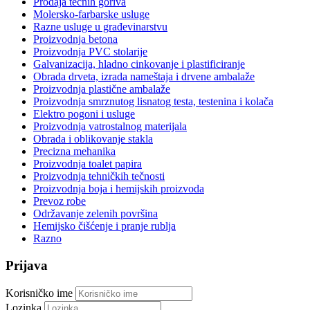
Prodaja tečnih goriva
Molersko-farbarske usluge
Razne usluge u građevinarstvu
Proizvodnja betona
Proizvodnja PVC stolarije
Galvanizacija, hladno cinkovanje i plastificiranje
Obrada drveta, izrada nameštaja i drvene ambalaže
Proizvodnja plastične ambalaže
Proizvodnja smrznutog lisnatog testa, testenina i kolača
Elektro pogoni i usluge
Proizvodnja vatrostalnog materijala
Obrada i oblikovanje stakla
Precizna mehanika
Proizvodnja toalet papira
Proizvodnja tehničkih tečnosti
Proizvodnja boja i hemijskih proizvoda
Prevoz robe
Održavanje zelenih površina
Hemijsko čišćenje i pranje rublja
Razno
Prijava
Korisničko ime
Lozinka