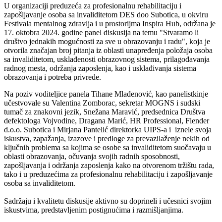
U organizaciji preduzeća za profesionalnu rehabilitaciju i
zapošljavanje osoba sa invaliditetom DES doo Subotica, u okviru
Festivala mentalnog zdravlja i u prostorijma Inspira Hub, održana je
17. oktobra 2024. godine panel diskusija na temu "Stvaramo li
društvo jednakih mogućnosti za sve u obrazovanju i radu", koja je
otvorila značajan broj pitanja iz oblasti unapređenja položaja osoba
sa invaliditetom, usklađenosti obrazovnog sistema, prilagođavanja
radnog mesta, održanja zaposlenja, kao i usklađivanja sistema
obrazovanja i potreba privrede.
Na poziv voditeljice panela Tihane Mlađenović, kao panelistkinje
učestvovale su Valentina Zomborac, sekretar MOGNS i sudski
tumač za znakovni jezik, Snežana Maravić, predsednica Društva
defektologa Vojvodine, Dragana Marić, HR Professional, Flender
d.o.o. Subotica i Mirjana Pantelić direktorka UIPS-a i iznele svoja
iskustva, zapažanja, izazove i predloge za prevazilaženje nekih od
ključnih problema sa kojima se osobe sa invaliditetom suočavaju u
oblasti obrazovanja, očuvanja svojih radnih sposobnosti,
zapošljavanja i održanja zaposlenja kako na otvorenom tržištu rada,
tako i u preduzećima za profesionalnu rehabilitaciju i zapošljavanje
osoba sa invaliditetom.
Sadržaju i kvalitetu diskusije aktivno su doprineli i učesnici svojim
iskustvima, predstavljenim postignućima i razmišljanjima.