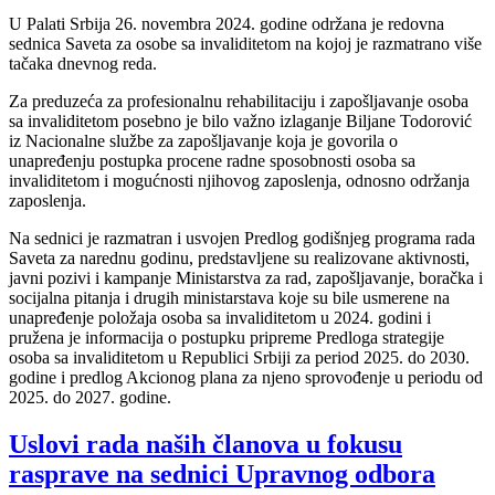
U Palati Srbija 26. novembra 2024. godine održana je redovna
sednica Saveta za osobe sa invaliditetom na kojoj je razmatrano više
tačaka dnevnog reda.
Za preduzeća za profesionalnu rehabilitaciju i zapošljavanje osoba
sa invaliditetom posebno je bilo važno izlaganje Biljane Todorović
iz Nacionalne službe za zapošljavanje koja je govorila o
unapređenju postupka procene radne sposobnosti osoba sa
invaliditetom i mogućnosti njihovog zaposlenja, odnosno održanja
zaposlenja.
Na sednici je razmatran i usvojen Predlog godišnjeg programa rada
Saveta za narednu godinu, predstavljene su realizovane aktivnosti,
javni pozivi i kampanje Ministarstva za rad, zapošljavanje, boračka i
socijalna pitanja i drugih ministarstava koje su bile usmerene na
unapređenje položaja osoba sa invaliditetom u 2024. godini i
pružena je informacija o postupku pripreme Predloga strategije
osoba sa invaliditetom u Republici Srbiji za period 2025. do 2030.
godine i predlog Akcionog plana za njeno sprovođenje u periodu od
2025. do 2027. godine.
Uslovi rada naših članova u fokusu
rasprave na sednici Upravnog odbora