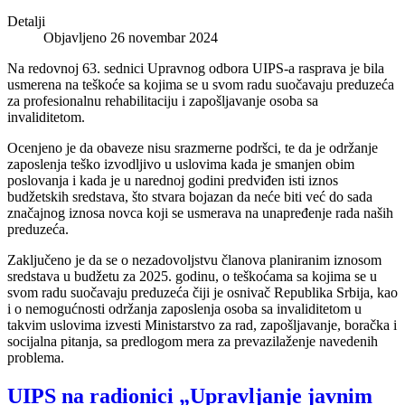
Detalji
Objavljeno 26 novembar 2024
Na redovnoj 63. sednici Upravnog odbora UIPS-a rasprava je bila
usmerena na teškoće sa kojima se u svom radu suočavaju preduzeća
za profesionalnu rehabilitaciju i zapošljavanje osoba sa
invaliditetom.
Ocenjeno je da obaveze nisu srazmerne podršci, te da je održanje
zaposlenja teško izvodljivo u uslovima kada je smanjen obim
poslovanja i kada je u narednoj godini predviđen isti iznos
budžetskih sredstava, što stvara bojazan da neće biti već do sada
značajnog iznosa novca koji se usmerava na unapređenje rada naših
preduzeća.
Zaključeno je da se o nezadovoljstvu članova planiranim iznosom
sredstava u budžetu za 2025. godinu, o teškoćama sa kojima se u
svom radu suočavaju preduzeća čiji je osnivač Republika Srbija, kao
i o nemogućnosti održanja zaposlenja osoba sa invaliditetom u
takvim uslovima izvesti Ministarstvo za rad, zapošljavanje, boračka i
socijalna pitanja, sa predlogom mera za prevazilaženje navedenih
problema.
UIPS na radionici „Upravljanje javnim