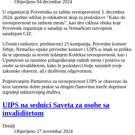
Objavljeno 04 decembar 2024
U organizaciji Poverenika za zaštitu ravnopravnosti 3. decembra
2024. godine održan je edukativni skup za poslodavce "Kako do
ravnopravnosti na radnom mestu", kao deo ciklusa obuka koje
Poverenik organizuje u saradnji sa Nemačkom razvojnom
saradnjom GIZ.
Učesnici radionice, predstavnici 25 kompanija, Privredne komore
Srbije, Nemačko-srpske privredne komore i UIPS-a, imali su priliku
da se upoznaju sa novim izdanjem Kodeksa ravnopravnosti, kao i
Uputstvom za razumno prilagođavanje radnih mesta i poslova za
osobe sa invaliditetom, kako bi poslodavci bolje razumeli svoje
zakonske obaveze, ali i društvenu odgovornost.
Potpisivanjem Partnerstva za ravnopravnost UIPS se obavezao da
kroz razmenu dobre prakse sa drugim članovima mreže doprinosi
izgradnji inkluzivnijeg društva.
UIPS na sednici Saveta za osobe sa
invaliditetom
Detalji
Objavljeno 27 novembar 2024