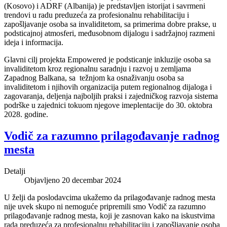
(Kosovo) i ADRF (Albanija) je predstavljen istorijat i savrmeni
trendovi u radu preduzeća za profesionalnu rehabilitaciju i
zapošljavanje osoba sa invaliditetom, sa primerima dobre prakse, u
podsticajnoj atmosferi, međusobnom dijalogu i sadržajnoj razmeni
ideja i informacija.
Glavni cilj projekta Empowered je podsticanje inkluzije osoba sa
invaliditetom kroz regionalnu saradnju i razvoj u zemljama
Zapadnog Balkana, sa težnjom ka osnaživanju osoba sa
invaliditetom i njihovih organizacija putem regionalnog dijaloga i
zagovaranja, deljenja najboljih praksi i zajedničkog razvoja sistema
podrške u zajednici tokuom njegove imeplentacije do 30. oktobra
2028. godine.
Vodič za razumno prilagođavanje radnog
mesta
Detalji
Objavljeno 20 decembar 2024
U želji da poslodavcima ukažemo da prilagođavanje radnog mesta
nije uvek skupo ni nemoguće pripremili smo Vodič za razumno
prilagođavanje radnog mesta, koji je zasnovan kako na iskustvima
rada preduzeća za profesionalnu rehabilitaciju i zapošljavanje osoba