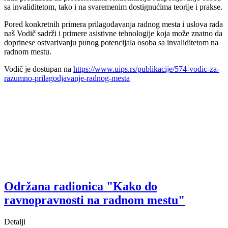
sa invaliditetom, tako i na svaremenim dostignućima teorije i prakse.
Pored konkretnih primera prilagođavanja radnog mesta i uslova rada
naš Vodič sadrži i primere asistivne tehnologije koja može znatno da
doprinese ostvarivanju punog potencijala osoba sa invaliditetom na
radnom mestu.
Vodič je dostupan na
https://www.uips.rs/publikacije/574-vodic-za-
razumno-prilagodjavanje-radnog-mesta
Održana radionica "Kako do
ravnopravnosti na radnom mestu"
Detalji