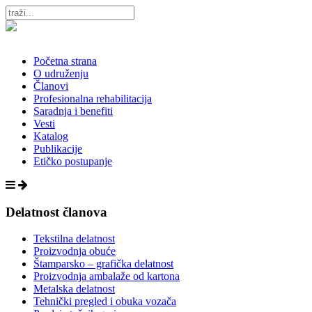
Početna strana
O udruženju
Članovi
Profesionalna rehabilitacija
Saradnja i benefiti
Vesti
Katalog
Publikacije
Etičko postupanje
Delatnost članova
Tekstilna delatnost
Proizvodnja obuće
Štamparsko – grafička delatnost
Proizvodnja ambalaže od kartona
Metalska delatnost
Tehnički pregled i obuka vozača