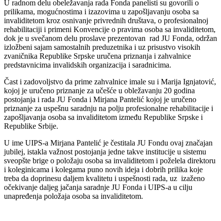
U radnom delu obeležavanja rada Fonda panelisti su govorili o
prilikama, mogućnostima i izazovima u zapošljavanju osoba sa
invaliditetom kroz osnivanje privrednih društava, o profesionalnoj
rehabilitaciji i primeni Konvencije o pravima osoba sa invaliditetom,
dok je u svečanom delu proslave prezentovan rad JU Fonda, održan
izložbeni sajam samostalnih preduzetnika i uz prisustvo visokih
zvaničnika Republike Srpske uručena priznanja i zahvalnice
predstavnicima invalidskih organizacija i saradnicima.
Čast i zadovoljstvo da prime zahvalnice imale su i Marija Ignjatović,
kojoj je uručeno priznanje za učešće u obležavanju 20 godina
postojanja i rada JU Fonda i Mirjana Pantelić kojoj je uručeno
priznanje za uspešnu saradnju na polju profesionalne rehabilitacije i
zapošljavanja osoba sa invaliditetom između Republike Srpske i
Republike Srbije.
U ime UIPS-a Mirjana Pantelić je čestitala JU Fondu ovaj značajan
jubilej, istakla važnost postojanja jedne takve institucije u sistemu
sveopšte brige o položaju osoba sa invaliditetom i poželela direktoru
i koleginicama i kolegama puno novih ideja i dobrih prilika koje
treba da doprinesu daljem kvalitetu i uspešnosti rada, uz izaženo
očekivanje daljeg jačanja saradnje JU Fonda i UIPS-a u cilju
unapređenja položaja osoba sa invaliditetom.