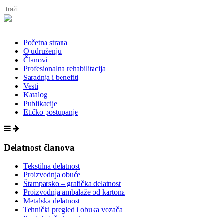
Početna strana
O udruženju
Članovi
Profesionalna rehabilitacija
Saradnja i benefiti
Vesti
Katalog
Publikacije
Etičko postupanje
Delatnost članova
Tekstilna delatnost
Proizvodnja obuće
Štamparsko – grafička delatnost
Proizvodnja ambalaže od kartona
Metalska delatnost
Tehnički pregled i obuka vozača