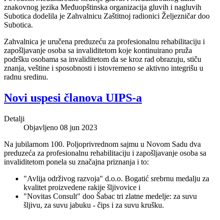
znakovnog jezika Međuopštinska organizacija gluvih i nagluvih
Subotica dodelila je Zahvalnicu Zaštitnoj radionici Željezničar doo
Subotica.
Zahvalnica je uručena preduzeću za profesionalnu rehabilitaciju i
zapošljavanje osoba sa invaliditetom koje kontinuirano pruža
podršku osobama sa invaliditetom da se kroz rad obrazuju, stiču
znanja, veštine i sposobnosti i istovremeno se aktivno integrišu u
radnu sredinu.
Novi uspesi članova UIPS-a
Detalji
Objavljeno 08 jun 2023
Na jubilarnom 100. Poljoprivrednom sajmu u Novom Sadu dva
preduzeća za profesionalnu rehabilitaciju i zapošljavanje osoba sa
invaliditetom ponela su značajna priznanja i to:
"Avlija održivog razvoja" d.o.o. Bogatić srebrnu medalju za
kvalitet proizvedene rakije šljivovice i
"Novitas Consult" doo Šabac tri zlatne medelje: za suvu
šljivu, za suvu jabuku - čips i za suvu krušku.