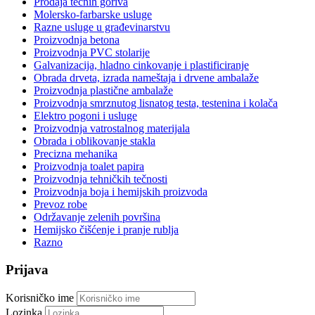
Prodaja tečnih goriva
Molersko-farbarske usluge
Razne usluge u građevinarstvu
Proizvodnja betona
Proizvodnja PVC stolarije
Galvanizacija, hladno cinkovanje i plastificiranje
Obrada drveta, izrada nameštaja i drvene ambalaže
Proizvodnja plastične ambalaže
Proizvodnja smrznutog lisnatog testa, testenina i kolača
Elektro pogoni i usluge
Proizvodnja vatrostalnog materijala
Obrada i oblikovanje stakla
Precizna mehanika
Proizvodnja toalet papira
Proizvodnja tehničkih tečnosti
Proizvodnja boja i hemijskih proizvoda
Prevoz robe
Održavanje zelenih površina
Hemijsko čišćenje i pranje rublja
Razno
Prijava
Korisničko ime
Lozinka