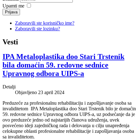
Upamti me
Prijava
Zaboravili ste korisničko ime?
Zaboravili ste lozinku?
Vesti
IPA Metaloplastika doo Stari Trstenik
bila domaćin 59. redovne sednice
Upravnog odbora UIPS-a
Detalji
Objavljeno 23 april 2024
Preduzeće za profesionalnu rehabilitaciju i zapošljavanje osoba sa
invaliditetom IPA Metaloplastika doo Stari Trstenik bilo je domaćin
59. redovne sednice Upravnog odbora UIPS-a, uz podsećanje da je
ovo preduzeće jedno od najstarijih članova udruženja, uvek
posvećeno ideji zajedničkog rada i delovanja u cilju unapređenja
celokupne oblasti profesionalne rehabilitacije i zapošljavanja osoba
sa invaliditetom.