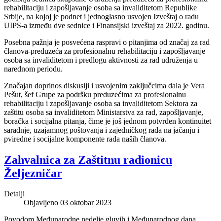
rehabilitaciju i zapošljavanje osoba sa invaliditetom Republike
Srbije, na kojoj je podnet i jednoglasno usvojen Izveštaj o radu
UIPS-a između dve sednice i Finansijski izveštaj za 2022. godinu.
Posebna pažnja je posvećena raspravi o pitanjima od značaj za rad
članova-preduzeća za profesionalnu rehabilitaciju i zapošljavanje
osoba sa invaliditetom i predlogu aktivnosti za rad udruženja u
narednom periodu.
Značajan doprinos diskusiji i usvojenim zaključcima dala je Vera
Pešut, šef Grupe za podršku preduzećima za profesionalnu
rehabilitaciju i zapošljavanje osoba sa invaliditetom Sektora za
zaštitu osoba sa invaliditetom Ministarstva za rad, zapošljavanje,
boračka i socijalna pitanja, čime je još jednom potvrđen kontinuitet
saradnje, uzajamnog poštovanja i zajedničkog rada na jačanju i
pviredne i socijalne komponente rada naših članova.
Zahvalnica za Zaštitnu radionicu
Željezničar
Detalji
Objavljeno 03 oktobar 2023
Povodom Međunarodne nedelje gluvih i Međunarodnog dana