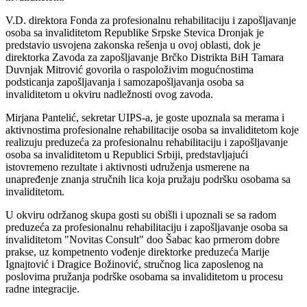
V.D. direktora Fonda za profesionalnu rehabilitaciju i zapošljavanje
osoba sa invaliditetom Republike Srpske Stevica Dronjak je
predstavio usvojena zakonska rešenja u ovoj oblasti, dok je
direktorka Zavoda za zapošljavanje Brčko Distrikta BiH Tamara
Duvnjak Mitrović govorila o raspoloživim mogućnostima
podsticanja zapošljavanja i samozapošljavanja osoba sa
invaliditetom u okviru nadležnosti ovog zavoda.
Mirjana Pantelić, sekretar UIPS-a, je goste upoznala sa merama i
aktivnostima profesionalne rehabilitacije osoba sa invaliditetom koje
realizuju preduzeća za profesionalnu rehabilitaciju i zapošljavanje
osoba sa invaliditetom u Republici Srbiji, predstavljajući
istovremeno rezultate i aktivnosti udruženja usmerene na
unapređenje znanja stručnih lica koja pružaju podršku osobama sa
invaliditetom.
U okviru održanog skupa gosti su obišli i upoznali se sa radom
preduzeća za profesionalnu rehabilitaciju i zapošljavanje osoba sa
invaliditetom "Novitas Consult" doo Šabac kao prmerom dobre
prakse, uz kompetnento vođenje direktorke preduzeća Marije
Ignajtović i Dragice Božinović, stručnog lica zaposlenog na
poslovima pružanja podrške osobama sa invaliditetom u procesu
radne integracije.