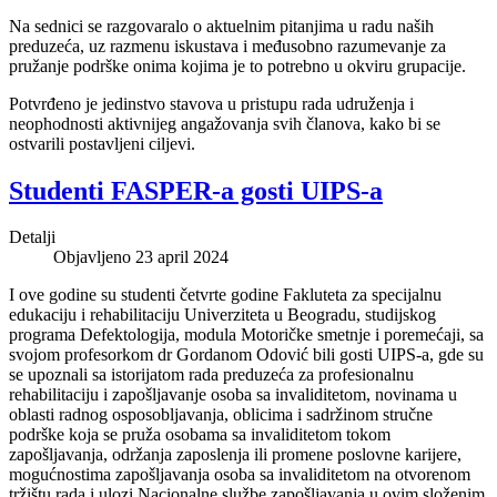
Na sednici se razgovaralo o aktuelnim pitanjima u radu naših
preduzeća, uz razmenu iskustava i međusobno razumevanje za
pružanje podrške onima kojima je to potrebno u okviru grupacije.
Potvrđeno je jedinstvo stavova u pristupu rada udruženja i
neophodnosti aktivnijeg angažovanja svih članova, kako bi se
ostvarili postavljeni ciljevi.
Studenti FASPER-a gosti UIPS-a
Detalji
Objavljeno 23 april 2024
I ove godine su studenti četvrte godine Fakluteta za specijalnu
edukaciju i rehabilitaciju Univerziteta u Beogradu, studijskog
programa Defektologija, modula Motoričke smetnje i poremećaji, sa
svojom profesorkom dr Gordanom Odović bili gosti UIPS-a, gde su
se upoznali sa istorijatom rada preduzeća za profesionalnu
rehabilitaciju i zapošljavanje osoba sa invaliditetom, novinama u
oblasti radnog osposobljavanja, oblicima i sadržinom stručne
podrške koja se pruža osobama sa invaliditetom tokom
zapošljavanja, održanja zaposlenja ili promene poslovne karijere,
mogućnostima zapošljavanja osoba sa invaliditetom na otvorenom
tržištu rada i ulozi Nacionalne službe zapošljavanja u ovim složenim