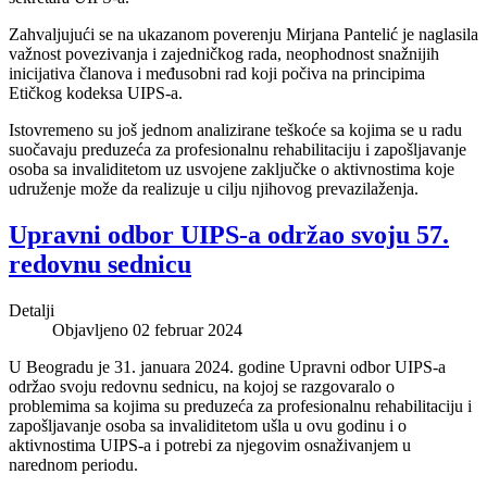
Zahvaljujući se na ukazanom poverenju Mirjana Pantelić je naglasila
važnost povezivanja i zajedničkog rada, neophodnost snažnijih
inicijativa članova i međusobni rad koji počiva na principima
Etičkog kodeksa UIPS-a.
Istovremeno su još jednom analizirane teškoće sa kojima se u radu
suočavaju preduzeća za profesionalnu rehabilitaciju i zapošljavanje
osoba sa invaliditetom uz usvojene zaključke o aktivnostima koje
udruženje može da realizuje u cilju njihovog prevazilaženja.
Upravni odbor UIPS-a održao svoju 57.
redovnu sednicu
Detalji
Objavljeno 02 februar 2024
U Beogradu je 31. januara 2024. godine Upravni odbor UIPS-a
održao svoju redovnu sednicu, na kojoj se razgovaralo o
problemima sa kojima su preduzeća za profesionalnu rehabilitaciju i
zapošljavanje osoba sa invaliditetom ušla u ovu godinu i o
aktivnostima UIPS-a i potrebi za njegovim osnaživanjem u
narednom periodu.