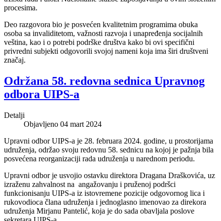
procesima.
Deo razgovora bio je posvećen kvalitetnim programima obuka
osoba sa invaliditetom, važnosti razvoja i unapređenja socijalnih
veština, kao i o potrebi podrške društva kako bi ovi specifični
privredni subjekti odgovorili svojoj nameni koja ima širi društveni
značaj.
Održana 58. redovna sednica Upravnog
odbora UIPS-a
Detalji
Objavljeno 04 mart 2024
Upravni odbor UIPS-a je 28. februara 2024. godine, u prostorijama
udruženja, održao svoju redovnu 58. sednicu na kojoj je pažnja bila
posvećena reorganizaciji rada udruženja u narednom periodu.
Upravni odbor je usvojio ostavku direktora Dragana Draškovića, uz
izraženu zahvalnost na angažovanju i pruženoj podršci
funkcionisanju UIPS-a iz istovremene pozicije odgovornog lica i
rukovodioca člana udruženja i jednoglasno imenovao za direkora
udruženja Mirjanu Pantelić, koja je do sada obavljala poslove
sekretara UIPS-a.