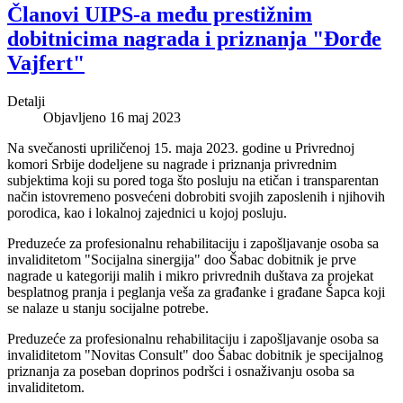
Članovi UIPS-a među prestižnim
dobitnicima nagrada i priznanja "Đorđe
Vajfert"
Detalji
Objavljeno 16 maj 2023
Na svečanosti upriličenoj 15. maja 2023. godine u Privrednoj
komori Srbije dodeljene su nagrade i priznanja privrednim
subjektima koji su pored toga što posluju na etičan i transparentan
način istovremeno posvećeni dobrobiti svojih zaposlenih i njihovih
porodica, kao i lokalnoj zajednici u kojoj posluju.
Preduzeće za profesionalnu rehabilitaciju i zapošljavanje osoba sa
invaliditetom "Socijalna sinergija" doo Šabac dobitnik je prve
nagrade u kategoriji malih i mikro privrednih duštava za projekat
besplatnog pranja i peglanja veša za građanke i građane Šapca koji
se nalaze u stanju socijalne potrebe.
Preduzeće za profesionalnu rehabilitaciju i zapošljavanje osoba sa
invaliditetom "Novitas Consult" doo Šabac dobitnik je specijalnog
priznanja za poseban doprinos podršci i osnaživanju osoba sa
invaliditetom.