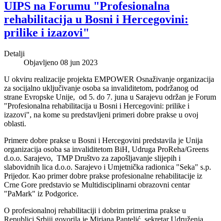
UIPS na Forumu "Profesionalna
rehabilitacija u Bosni i Hercegovini:
prilike i izazovi"
Detalji
Objavljeno 08 jun 2023
U okviru realizacije projekta EMPOWER Osnaživanje organizacija
za socijalno uključivanje osoba sa invaliditetom, podržanog od
strane Evropske Unije, od 5. do 7. juna u Sarajevu održan je Forum
"Profesionalna rehabilitacija u Bosni i Hercegovini: prilike i
izazovi", na kome su predstavljeni primeri dobre prakse u ovoj
oblasti.
Primere dobre prakse u Bosni i Hercegovini predstavila je Unija
organizacija osoba sa invaliditetom BiH, Udruga ProReha/Greens
d.o.o. Sarajevo, TMP Društvo za zapošljavanje slijepih i
slabovidnih lica d.o.o. Sarajevo i Umjetnička radionica "Seka" s.p.
Prijedor. Kao primer dobre prakse profesionalne rehabilitacije iz
Crne Gore predstavio se Multidisciplinarni obrazovni centar
"PaMark" iz Podgorice.
O profesionalnoj rehabilitaciji i dobrim primerima prakse u
Republici Srbiji govorila je Mirjana Pantelić, sekretar Udruženja