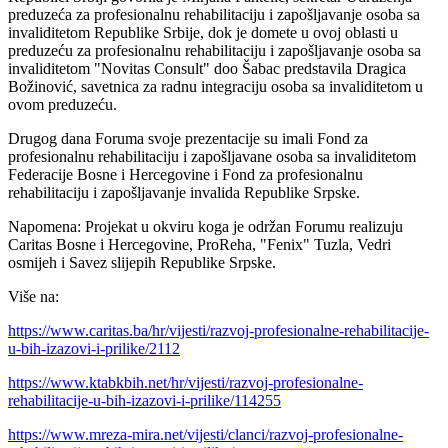
preduzeća za profesionalnu rehabilitaciju i zapošljavanje osoba sa
invaliditetom Republike Srbije, dok je domete u ovoj oblasti u
preduzeću za profesionalnu rehabilitaciju i zapošljavanje osoba sa
invaliditetom "Novitas Consult" doo Šabac predstavila Dragica
Božinović, savetnica za radnu integraciju osoba sa invaliditetom u
ovom preduzeću.
Drugog dana Foruma svoje prezentacije su imali Fond za
profesionalnu rehabilitaciju i zapošljavane osoba sa invaliditetom
Federacije Bosne i Hercegovine i Fond za profesionalnu
rehabilitaciju i zapošljavanje invalida Republike Srpske.
Napomena: Projekat u okviru koga je održan Forumu realizuju
Caritas Bosne i Hercegovine, ProReha, "Fenix" Tuzla, Vedri
osmijeh i Savez slijepih Republike Srpske.
Više na:
https://www.caritas.ba/hr/vijesti/razvoj-profesionalne-rehabilitacije-
u-bih-izazovi-i-prilike/2112
https://www.ktabkbih.net/hr/vijesti/razvoj-profesionalne-
rehabilitacije-u-bih-izazovi-i-prilike/114255
https://www.mreza-mira.net/vijesti/clanci/razvoj-profesionalne-