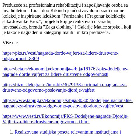
Preduzeće za profesionalnu rehabilitaciju i zapošljavanje osoba sa
invaliditetom "Lira" doo Kikinda je učestvovalo u izradi modne
kolekcije inspirisane izložbom "Partizanka i Fragonar kolekkcije
slika Jovanke Broz", projekta koji je realizovan u saradnji
novosadskog brenda "Zaga clothing" i Galerije Matice srpske i koji
je takođe nagrađen u kategoriji malih i mikro preduzeća.
Više na:
https://pks.rs/vesti/nagrada-dorde-vajfert-za-lidere-drustvene-
odgovornosti-8369
https://beta.rs/ekonomija/ekonomija-srbija/181762-pks-dodeljene-
nagrade-dorde-vajfert-za-lidere-drustvene-odgovornosti
https://biznis.telegraf.rs/info-biz/3679138-nacionalna-nagrada-za-
drustveno-odgovorno-poslovanje-djordje-vajfert
https://www.tanjug.rs/ekonomija/srbija/30305/dodeljene-nacionalne-
nagrade-za-drustveno-odgovorno-poslovanje-dorde-vajfert/vest
https://www.vesti.rs/Ekonomija/PKS-Dodeljene-nagrade-Djordje-
Vajfert-za-lidere-drustvene-odgovornosti.html
Realizovana studijska poseta relevantnim institucijama i