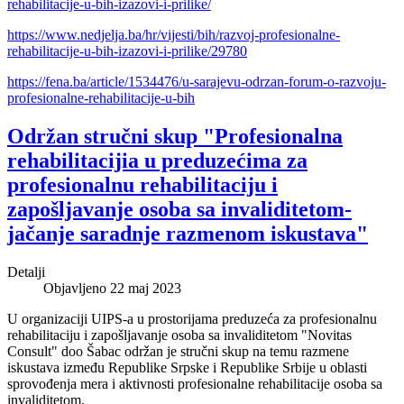
rehabilitacije-u-bih-izazovi-i-prilike/
https://www.nedjelja.ba/hr/vijesti/bih/razvoj-profesionalne-
rehabilitacije-u-bih-izazovi-i-prilike/29780
https://fena.ba/article/1534476/u-sarajevu-odrzan-forum-o-razvoju-
profesionalne-rehabilitacije-u-bih
Održan stručni skup "Profesionalna
rehabilitacijia u preduzećima za
profesionalnu rehabilitaciju i
zapošljavanje osoba sa invaliditetom-
jačanje saradnje razmenom iskustava"
Detalji
Objavljeno 22 maj 2023
U organizaciji UIPS-a u prostorijama preduzeća za profesionalnu
rehabilitaciju i zapošljavanje osoba sa invaliditetom "Novitas
Consult" doo Šabac održan je stručni skup na temu razmene
iskustava između Republike Srpske i Republike Srbije u oblasti
sprovođenja mera i aktivnosti profesionalne rehabilitacije osoba sa
invaliditetom.