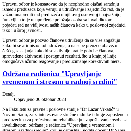
Upravni odbor je konstatovao da je neophodno ojačati saradnju
između preduzeća koja veruju u udruživanje i zajednički rad, da je
važno unaprediti rad preduzeća u njihovoj osnovnoj i najvažnijoj
funkciji, a to je unapređenje položaja osoba sa invaliditetom i
pojačati rad na vidljivosti naših članova kako u poslovnoj zajednici
tako i u široj javnosti.
Upravni odbor je pozvao članove udruženja da se više angažuju
kako bi se afirmisao rad udruženja, a na sebe preuzeo obavezu
češćeg sastajanja kako bi se aktivnije pratile potrebe članova,
sprovedene aktivnosti i postignuti rezultati, što u krajnjoj linije
omogućava ažurno reagovanje i preduzimanje korektivnih mera.
Održana radionica "Upravljanje
vremenom i stresom u radnoj sredini"
Detalji
Objavljeno 06 oktobar 2023
Na Fakultetu za pravne i poslovne studije "Dr Lazar Vrkatić" u
Novom Sadu, za zainteresovane stručne radnike i druge zaposlene u
preduzećima za profesionalnu rehabilitaciju i zapošljavanje osoba sa
invaliditetom, održana je radionica "Upravljanje vremenom i
stresom u radnoj sredini" koju je osmislila i vodila docent Dr Sanja