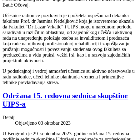
Batić Očovaj.
Učesnice radionice pozdravila je i poželela uspešan rad dekanka
fakulteta Prof. dr Jasmina Nedeljković koja je istovremeno ukazala
da Fakultet "Dr Lazar Vrkatić" i UIPS mogu u narednom periodu
sarađivati u različitim oblastima, od zajedničkog učešća i aktivnog
rada na unapređenju položaja osoba sa invaliditetom i preduzeća
koja rade na njihovoj profesionalnoj rehabilitaciji i zapošljavanju,
pružanju mogućnosti i povezivanju studenata ovog fakulteta sa
preduzećima u vidu praksi, vežbi i sl. kao i u razvoju zajedničkih
projektnih aktivnosti.
U podsticajnoj i vedroj atmosferi učesnice su aktivno učestvovale u
radu radionice, učeći tehnike planiranja vremena i primenljive
tehnike prevladavanja stresa.
Održana 15. redovna sednica skupštine
UIPS-a
Detalji
Objavljeno 03 oktobar 2023
U Beogradu je 29. septembra 2023. godine održana 15. redovna
godišnja sednica skupštine Udruženja preduzeća za profesionalnu