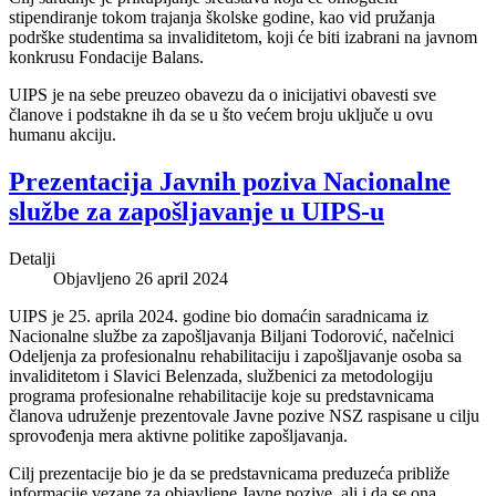
stipendiranje tokom trajanja školske godine, kao vid pružanja
podrške studentima sa invaliditetom, koji će biti izabrani na javnom
konkrusu Fondacije Balans.
UIPS je na sebe preuzeo obavezu da o inicijativi obavesti sve
članove i podstakne ih da se u što većem broju uključe u ovu
humanu akciju.
Prezentacija Javnih poziva Nacionalne
službe za zapošljavanje u UIPS-u
Detalji
Objavljeno 26 april 2024
UIPS je 25. aprila 2024. godine bio domaćin saradnicama iz
Nacionalne službe za zapošljavanja Biljani Todorović, načelnici
Odeljenja za profesionalnu rehabilitaciju i zapošljavanje osoba sa
invaliditetom i Slavici Belenzada, službenici za metodologiju
programa profesionalne rehabilitacije koje su predstavnicama
članova udruženje prezentovale Javne pozive NSZ raspisane u cilju
sprovođenja mera aktivne politike zapošljavanja.
Cilj prezentacije bio je da se predstavnicama preduzeća približe
informacije vezane za objavljene Javne pozive, ali i da se ona