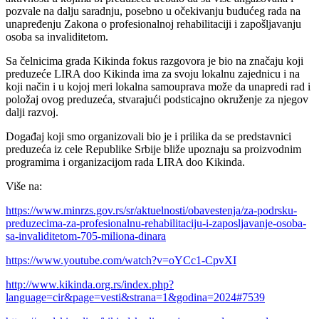
pozvale na dalju saradnju, posebno u očekivanju budućeg rada na
unapređenju Zakona o profesionalnoj rehabilitaciji i zapošljavanju
osoba sa invaliditetom.
Sa čelnicima grada Kikinda fokus razgovora je bio na značaju koji
preduzeće LIRA doo Kikinda ima za svoju lokalnu zajednicu i na
koji način i u kojoj meri lokalna samouprava može da unapredi rad i
položaj ovog preduzeća, stvarajući podsticajno okruženje za njegov
dalji razvoj.
Događaj koji smo organizovali bio je i prilika da se predstavnici
preduzeća iz cele Republike Srbije bliže upoznaju sa proizvodnim
programima i organizacijom rada LIRA doo Kikinda.
Više na:
https://www.minrzs.gov.rs/sr/aktuelnosti/obavestenja/za-podrsku-
preduzecima-za-profesionalnu-rehabilitaciju-i-zaposljavanje-osoba-
sa-invaliditetom-705-miliona-dinara
https://www.youtube.com/watch?v=oYCc1-CpvXI
http://www.kikinda.org.rs/index.php?
language=cir&page=vesti&strana=1&godina=2024#7539