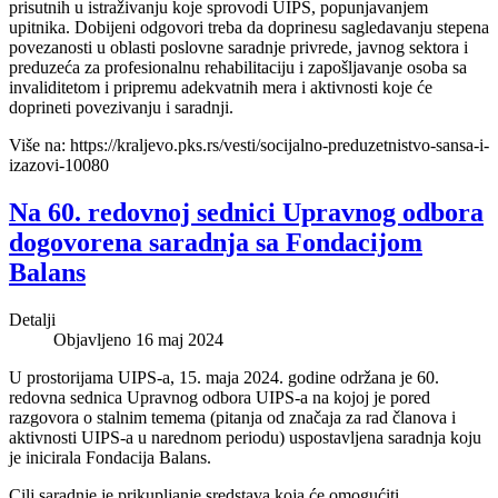
prisutnih u istraživanju koje sprovodi UIPS, popunjavanjem
upitnika. Dobijeni odgovori treba da doprinesu sagledavanju stepena
povezanosti u oblasti poslovne saradnje privrede, javnog sektora i
preduzeća za profesionalnu rehabilitaciju i zapošljavanje osoba sa
invaliditetom i pripremu adekvatnih mera i aktivnosti koje će
doprineti povezivanju i saradnji.
Više na: https://kraljevo.pks.rs/vesti/socijalno-preduzetnistvo-sansa-i-
izazovi-10080
Na 60. redovnoj sednici Upravnog odbora
dogovorena saradnja sa Fondacijom
Balans
Detalji
Objavljeno 16 maj 2024
U prostorijama UIPS-a, 15. maja 2024. godine održana je 60.
redovna sednica Upravnog odbora UIPS-a na kojoj je pored
razgovora o stalnim temema (pitanja od značaja za rad članova i
aktivnosti UIPS-a u narednom periodu) uspostavljena saradnja koju
je inicirala Fondacija Balans.
Cilj saradnje je prikupljanje sredstava koja će omogućiti