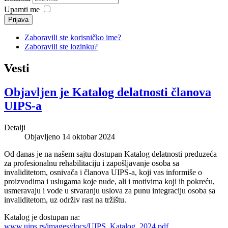
Upamti me
Prijava
Zaboravili ste korisničko ime?
Zaboravili ste lozinku?
Vesti
Objavljen je Katalog delatnosti članova
UIPS-a
Detalji
Objavljeno 14 oktobar 2024
Od danas je na našem sajtu dostupan Katalog delatnosti preduzeća
za profesionalnu rehabilitaciju i zapošljavanje osoba sa
invaliditetom, osnivača i članova UIPS-a, koji vas informiše o
proizvodima i uslugama koje nude, ali i motivima koji ih pokreću,
usmeravaju i vode u stvaranju uslova za punu integraciju osoba sa
invaliditetom, uz održiv rast na tržištu.
Katalog je dostupan na:
www.uips.rs/images/docs/UIPS_Katalog_2024.pdf