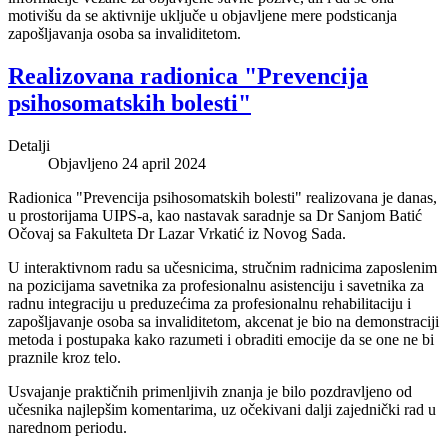
motivišu da se aktivnije uključe u objavljene mere podsticanja
zapošljavanja osoba sa invaliditetom.
Realizovana radionica "Prevencija
psihosomatskih bolesti"
Detalji
Objavljeno 24 april 2024
Radionica "Prevencija psihosomatskih bolesti" realizovana je danas,
u prostorijama UIPS-a, kao nastavak saradnje sa Dr Sanjom Batić
Očovaj sa Fakulteta Dr Lazar Vrkatić iz Novog Sada.
U interaktivnom radu sa učesnicima, stručnim radnicima zaposlenim
na pozicijama savetnika za profesionalnu asistenciju i savetnika za
radnu integraciju u preduzećima za profesionalnu rehabilitaciju i
zapošljavanje osoba sa invaliditetom, akcenat je bio na demonstraciji
metoda i postupaka kako razumeti i obraditi emocije da se one ne bi
praznile kroz telo.
Usvajanje praktičnih primenljivih znanja je bilo pozdravljeno od
učesnika najlepšim komentarima, uz očekivani dalji zajednički rad u
narednom periodu.