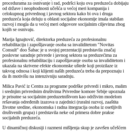
procedurama za osnivanje i rad, podršci koju ova preduzeća dobijaju
od države i neophodnosti učešća u većoj meri kompanija i
celokupnog privrednog i javnog sektora kako bi ova i druga
preduzeća koja deluju u oblasti socijalne ekonomije imala stabilan
razvoj i mogla da u većoj meri odgovore socijalnim ciljevima zbog
kojih se osnivaju.
Marija Ignajtović, direktorka preduzeća za profesionalnu
rehabilitaciju i zapošljavanje osoba sa invaliditetom "Novitas
Consult" doo Šabac je u svojoj prezentaciji predstavila značaj
poslovne saradnje privrede i javnog sektora sa preduzećima za
profesionalnu rehabilitaciju i zapošljavanje osoba sa invaliditetom i
ukazala na skrivene efekte ekonomske uštede koji proizilaze iz
takvog odnosa i koji klijenti naših preduzeća treba da prepoznaju i
da ih motivišu na intenzivniju saradnju.
Milica Pavić iz Centra za programe podrške privredi i mikro, malim
i srednjim privrednim društvima Privredne komore Srbije upoznala
je prisutne sa socijalnim preduzetništvom kao održivim modelom
rešavanja određenih izazova u zajednici (ruralni razvoj, zaaštita
životne sredine, ekonomska i radna itnegracija osoba iz osetljivih
društvenih grupa) i predstavila neke od primera dobre prakse
socijalnih preduzeća.
U dinamičnoj diskusiji i razmeni mišljenja skup je završen učešćem