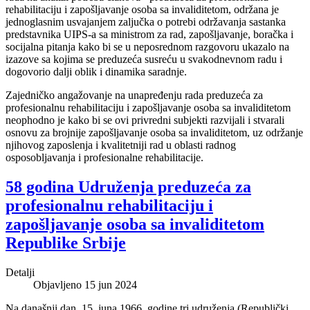
rehabilitaciju i zapošljavanje osoba sa invaliditetom, održana je
jednoglasnim usvajanjem zaljučka o potrebi održavanja sastanka
predstavnika UIPS-a sa ministrom za rad, zapošljavanje, boračka i
socijalna pitanja kako bi se u neposrednom razgovoru ukazalo na
izazove sa kojima se preduzeća susreću u svakodnevnom radu i
dogovorio dalji oblik i dinamika saradnje.
Zajedničko angažovanje na unapređenju rada preduzeća za
profesionalnu rehabilitaciju i zapošljavanje osoba sa invaliditetom
neophodno je kako bi se ovi privredni subjekti razvijali i stvarali
osnovu za brojnije zapošljavanje osoba sa invaliditetom, uz održanje
njihovog zaposlenja i kvalitetniji rad u oblasti radnog
osposobljavanja i profesionalne rehabilitacije.
58 godina Udruženja preduzeća za
profesionalnu rehabilitaciju i
zapošljavanje osoba sa invaliditetom
Republike Srbije
Detalji
Objavljeno 15 jun 2024
Na današnji dan, 15. juna 1966. godine tri udruženja (Republički