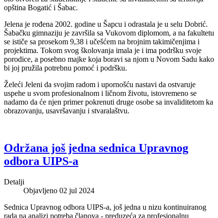
opština Bogatić i Šabac.
Jelena je rođena 2002. godine u Šapcu i odrastala je u selu Dobrić.
Šabačku gimnaziju je završila sa Vukovom diplomom, a na fakultetu
se ističe sa prosekom 9,38 i učešćem na brojnim takimičenjima i
projektima. Tokom svog školovanja imala je i ima podršku svoje
porodice, a posebno majke koja boravi sa njom u Novom Sadu kako
bi joj pružila potrebnu pomoć i podršku.
Želeći Jeleni da svojim radom i upornošću nastavi da ostvaruje
uspehe u svom profesionalnom i ličnom životu, istovremeno se
nadamo da će njen primer pokrenuti druge osobe sa invaliditetom ka
obrazovanju, usavršavanju i stvaralaštvu.
Održana još jedna sednica Upravnog
odbora UIPS-a
Detalji
Objavljeno 02 jul 2024
Sednica Upravnog odbora UIPS-a, još jedna u nizu kontinuiranog
rada na analizi potreba članova - preduzeća za profesionalnu