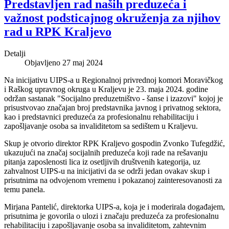
Predstavljen rad naših preduzeća i
važnost podsticajnog okruženja za njihov
rad u RPK Kraljevo
Detalji
Objavljeno 27 maj 2024
Na inicijativu UIPS-a u Regionalnoj privrednoj komori Moravičkog
i Raškog upravnog okruga u Kraljevu je 23. maja 2024. godine
održan sastanak "Socijalno preduzetništvo - šanse i izazovi" kojoj je
prisustvovao značajan broj predstavnika javnog i privatnog sektora,
kao i predstavnici preduzeća za profesionalnu rehabilitaciju i
zapošljavanje osoba sa invaliditetom sa sedištem u Kraljevu.
Skup je otvorio direktor RPK Kraljevo gospodin Zvonko Tufegdžić,
ukazujući na značaj socijalnih preduzeća koji rade na rešavanju
pitanja zaposlenosti lica iz osetljivih društvenih kategorija, uz
zahvalnost UIPS-u na inicijativi da se održi jedan ovakav skup i
prisutnima na odvojenom vremenu i pokazanoj zainteresovanosti za
temu panela.
Mirjana Pantelić, direktorka UIPS-a, koja je i moderirala događajem,
prisutnima je govorila o ulozi i značaju preduzeća za profesionalnu
rehabilitaciju i zapošljavanje osoba sa invaliditetom, zahtevnim