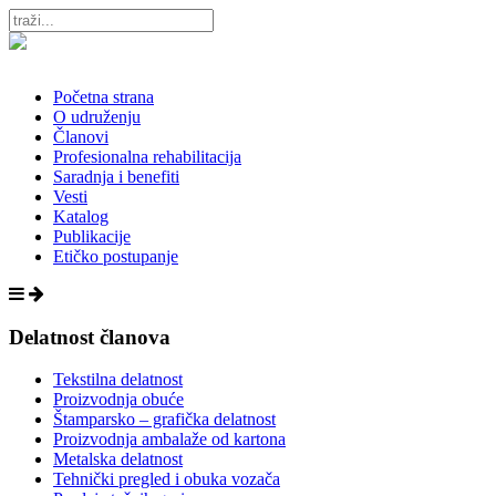
Početna strana
O udruženju
Članovi
Profesionalna rehabilitacija
Saradnja i benefiti
Vesti
Katalog
Publikacije
Etičko postupanje
Delatnost članova
Tekstilna delatnost
Proizvodnja obuće
Štamparsko – grafička delatnost
Proizvodnja ambalaže od kartona
Metalska delatnost
Tehnički pregled i obuka vozača