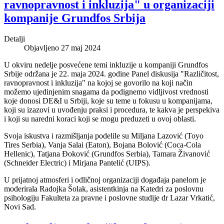
ravnopravnost i inkluzija" u organizaciji
kompanije Grundfos Srbija
Detalji
Objavljeno 27 maj 2024
U okviru nedelje posvećene temi inkluzije u kompaniji Grundfos
Srbije održana je 22. maja 2024. godine Panel diskusija "Različitost,
ravnopravnost i inkluzija" na kojoj se govorilo na koji način
možemo ujedinjenim snagama da podignemo vidljivost vrednosti
koje donosi DE&I u Srbiji, koje su teme u fokusu u kompanijama,
koji su izazovi u uvođenju praksi i procedura, te kakva je perspekiva
i koji su naredni koraci koji se mogu preduzeti u ovoj oblasti.
Svoja iskustva i razmišljanja podelile su Miljana Lazović (Toyo
Tires Serbia), Vanja Salai (Eaton), Bojana Bolović (Coca-Cola
Hellenic), Tatjana Đoković (Grundfos Serbia), Tamara Živanović
(Schneider Electric) i Mirjana Pantelić (UIPS).
U prijatnoj atmosferi i odličnoj organizaciji događaja panelom je
moderirala Radojka Šolak, asistentkinja na Katedri za poslovnu
psihologiju Fakulteta za pravne i poslovne studije dr Lazar Vrkatić,
Novi Sad.