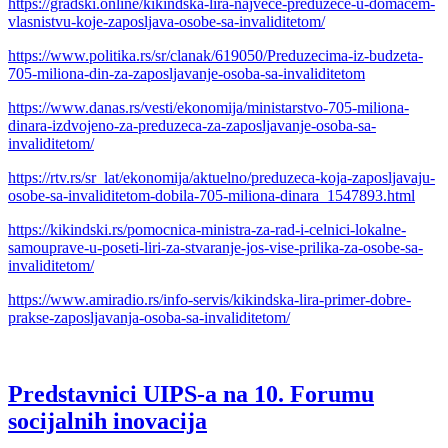
https://gradski.online/kikindska-lira-najvece-preduzece-u-domacem-
vlasnistvu-koje-zaposljava-osobe-sa-invaliditetom/
https://www.politika.rs/sr/clanak/619050/Preduzecima-iz-budzeta-
705-miliona-din-za-zaposljavanje-osoba-sa-invaliditetom
https://www.danas.rs/vesti/ekonomija/ministarstvo-705-miliona-
dinara-izdvojeno-za-preduzeca-za-zaposljavanje-osoba-sa-
invaliditetom/
https://rtv.rs/sr_lat/ekonomija/aktuelno/preduzeca-koja-zaposljavaju-
osobe-sa-invaliditetom-dobila-705-miliona-dinara_1547893.html
https://kikindski.rs/pomocnica-ministra-za-rad-i-celnici-lokalne-
samouprave-u-poseti-liri-za-stvaranje-jos-vise-prilika-za-osobe-sa-
invaliditetom/
https://www.amiradio.rs/info-servis/kikindska-lira-primer-dobre-
prakse-zaposljavanja-osoba-sa-invaliditetom/
Predstavnici UIPS-a na 10. Forumu
socijalnih inovacija