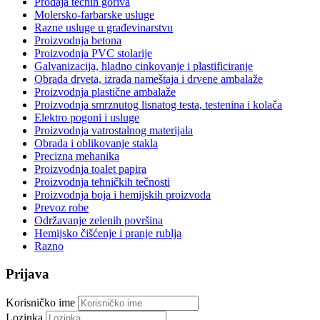
Prodaja tečnih goriva
Molersko-farbarske usluge
Razne usluge u građevinarstvu
Proizvodnja betona
Proizvodnja PVC stolarije
Galvanizacija, hladno cinkovanje i plastificiranje
Obrada drveta, izrada nameštaja i drvene ambalaže
Proizvodnja plastične ambalaže
Proizvodnja smrznutog lisnatog testa, testenina i kolača
Elektro pogoni i usluge
Proizvodnja vatrostalnog materijala
Obrada i oblikovanje stakla
Precizna mehanika
Proizvodnja toalet papira
Proizvodnja tehničkih tečnosti
Proizvodnja boja i hemijskih proizvoda
Prevoz robe
Održavanje zelenih površina
Hemijsko čišćenje i pranje rublja
Razno
Prijava
Korisničko ime
Lozinka