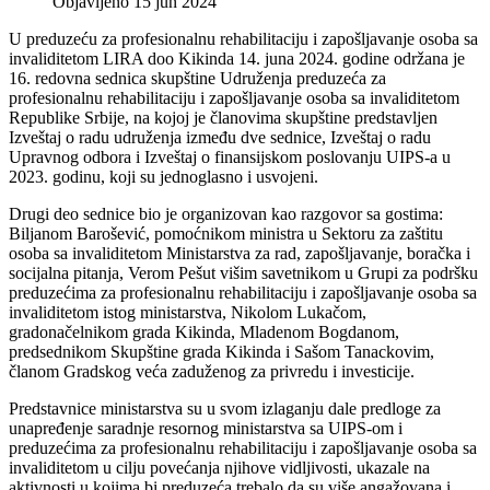
Objavljeno 15 jun 2024
U preduzeću za profesionalnu rehabilitaciju i zapošljavanje osoba sa
invaliditetom LIRA doo Kikinda 14. juna 2024. godine održana je
16. redovna sednica skupštine Udruženja preduzeća za
profesionalnu rehabilitaciju i zapošljavanje osoba sa invaliditetom
Republike Srbije, na kojoj je članovima skupštine predstavljen
Izveštaj o radu udruženja između dve sednice, Izveštaj o radu
Upravnog odbora i Izveštaj o finansijskom poslovanju UIPS-a u
2023. godinu, koji su jednoglasno i usvojeni.
Drugi deo sednice bio je organizovan kao razgovor sa gostima:
Biljanom Barošević, pomoćnikom ministra u Sektoru za zaštitu
osoba sa invaliditetom Ministarstva za rad, zapošljavanje, boračka i
socijalna pitanja, Verom Pešut višim savetnikom u Grupi za podršku
preduzećima za profesionalnu rehabilitaciju i zapošljavanje osoba sa
invaliditetom istog ministarstva, Nikolom Lukačom,
gradonačelnikom grada Kikinda, Mladenom Bogdanom,
predsednikom Skupštine grada Kikinda i Sašom Tanackovim,
članom Gradskog veća zaduženog za privredu i investicije.
Predstavnice ministarstva su u svom izlaganju dale predloge za
unapređenje saradnje resornog ministarstva sa UIPS-om i
preduzećima za profesionalnu rehabilitaciju i zapošljavanje osoba sa
invaliditetom u cilju povećanja njihove vidljivosti, ukazale na
aktivnosti u kojima bi preduzeća trebalo da su više angažovana i