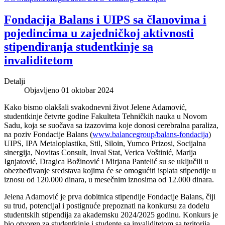
Fondacija Balans i UIPS sa članovima i
pojedincima u zajedničkoj aktivnosti
stipendiranja studentkinje sa
invaliditetom
Detalji
Objavljeno 01 oktobar 2024
Kako bismo olakšali svakodnevni život Jelene Adamović,
studentkinje četvrte godine Fakulteta Tehničkih nauka u Novom
Sadu, koja se suočava sa izazovima koje donosi cerebralna paraliza,
na poziv Fondacije Balans (
www.balancegroup/balans-fondacija
)
UIPS, IPA Metaloplastika, Stil, Siloin, Yumco Prizosi, Socijalna
sinergija, Novitas Consult, Inval Stat, Verica Voštinić, Marija
Ignjatović, Dragica Božinović i Mirjana Pantelić su se uključili u
obezbeđivanje sredstava kojima će se omogućiti isplata stipendije u
iznosu od 120.000 dinara, u mesečnim iznosima od 12.000 dinara.
Jelena Adamović je prva dobitnica stipendije Fondacije Balans, čiji
su trud, potencijal i postignuće prepoznati na konkursu za dodelu
studentskih stipendija za akademsku 2024/2025 godinu. Konkurs je
bio otvoren za studentkinje i studente sa invaliditetom sa teritorija