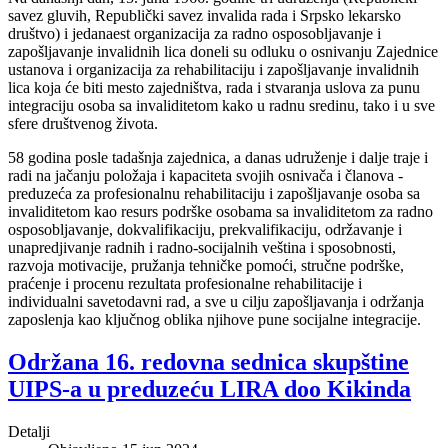
savez gluvih, Republički savez invalida rada i Srpsko lekarsko
društvo) i jedanaest organizacija za radno osposobljavanje i
zapošljavanje invalidnih lica doneli su odluku o osnivanju Zajednice
ustanova i organizacija za rehabilitaciju i zapošljavanje invalidnih
lica koja će biti mesto zajedništva, rada i stvaranja uslova za punu
integraciju osoba sa invaliditetom kako u radnu sredinu, tako i u sve
sfere društvenog života.
58 godina posle tadašnja zajednica, a danas udruženje i dalje traje i
radi na jačanju položaja i kapaciteta svojih osnivača i članova -
preduzeća za profesionalnu rehabilitaciju i zapošljavanje osoba sa
invaliditetom kao resurs podrške osobama sa invaliditetom za radno
osposobljavanje, dokvalifikaciju, prekvalifikaciju, održavanje i
unapredjivanje radnih i radno-socijalnih veština i sposobnosti,
razvoja motivacije, pružanja tehničke pomoći, stručne podrške,
praćenje i procenu rezultata profesionalne rehabilitacije i
individualni savetodavni rad, a sve u cilju zapošljavanja i održanja
zaposlenja kao ključnog oblika njihove pune socijalne integracije.
Održana 16. redovna sednica skupštine
UIPS-a u preduzeću LIRA doo Kikinda
Detalji